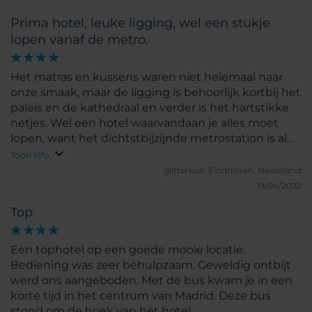
Prima hotel, leuke ligging, wel een stukje
lopen vanaf de metro.
Het matras en kussens waren niet helemaal naar
onze smaak, maar de ligging is behoorlijk kortbij het
paleis en de kathedraal en verder is het hartstikke
netjes. Wel een hotel waarvandaan je alles moet
lopen, want het dichtstbijzijnde metrostation is al
gauw 10 minuutjes wandelen (en dan ben je te voet
Toon info
even snel op je bestemming). Houd er rekening
glitterkoe.
Eindhoven, Nederland
mee dat het zwembad alleen in het zomerseizoen
19/04/2022
geopend is. Als je de rivier oversteekt, oogt de wijk
Top
misschien wat gammel, maar kom je wel gauw bij
lokale tentjes (geen grote ketens) met lieve
mensen.
Een tophotel op een goede mooie locatie.
Bediening was zeer behulpzaam. Geweldig ontbijt
werd ons aangeboden. Met de bus kwam je in een
korte tijd in het centrum van Madrid. Deze bus
stond om de hoek van het hotel.