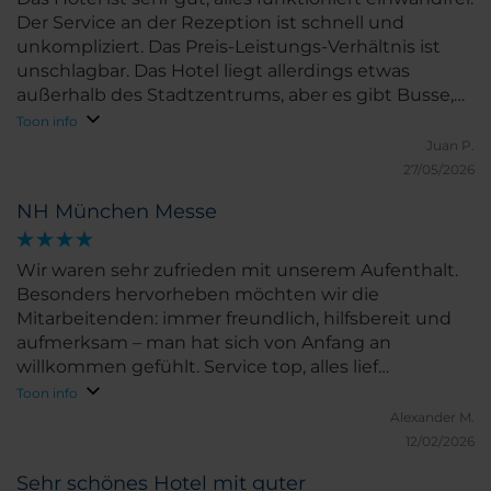
Der Service an der Rezeption ist schnell und
unkompliziert. Das Preis-Leistungs-Verhältnis ist
unschlagbar. Das Hotel liegt allerdings etwas
außerhalb des Stadtzentrums, aber es gibt Busse,
die entweder zum U-Bahnhof oder direkt ins
Toon info
Zentrum fahren. Wenn man also ein gutes Hotel zu
Juan P.
einem guten Preis möchte, ist das hier eine sehr
27/05/2026
gute Wahl.
NH München Messe
Wir waren sehr zufrieden mit unserem Aufenthalt.
Besonders hervorheben möchten wir die
Mitarbeitenden: immer freundlich, hilfsbereit und
aufmerksam – man hat sich von Anfang an
willkommen gefühlt. Service top, alles lief
unkompliziert und angenehm. Wir kommen sehr
Toon info
gern wieder!
Alexander M.
12/02/2026
Sehr schönes Hotel mit guter