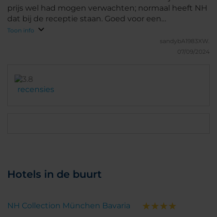
prijs wel had mogen verwachten; normaal heeft NH
dat bij de receptie staan. Goed voor een
overnachting als tussenstop, maar zeker niet voor
Toon info
een langer verblijf.
sandybA1983XW.
07/09/2024
recensies
Hotels in de buurt
NH Collection München Bavaria