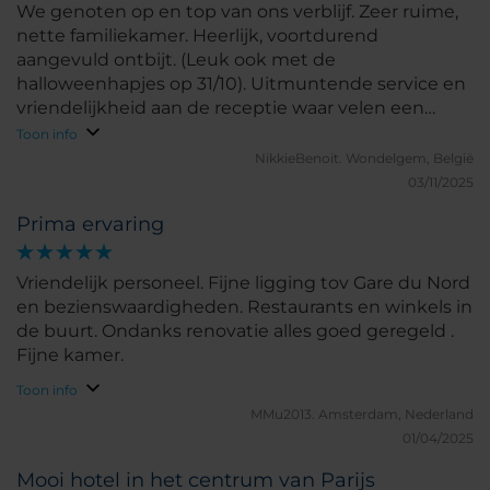
We genoten op en top van ons verblijf. Zeer ruime,
nette familiekamer. Heerlijk, voortdurend
aangevuld ontbijt. (Leuk ook met de
halloweenhapjes op 31/10). Uitmuntende service en
vriendelijkheid aan de receptie waar velen een
voorbeeld aan kunnen nemen. Leuk ook dat ze zo
Toon info
attent waren en de moeite namen een persoonlijke
NikkieBenoit.
Wondelgem, België
boodschap na te laten op onze kamer voor onze 1e
03/11/2025
huwelijksverjaardag met lekkere pralines en een
Prima ervaring
hartjesballon erbovenop. We twijfelen dan ook niet
om bij een volgend bezoek aan Parijs opnieuw hier
te verblijven.
Vriendelijk personeel. Fijne ligging tov Gare du Nord
en bezienswaardigheden. Restaurants en winkels in
de buurt. Ondanks renovatie alles goed geregeld .
Fijne kamer.
Toon info
MMu2013.
Amsterdam, Nederland
01/04/2025
Mooi hotel in het centrum van Parijs