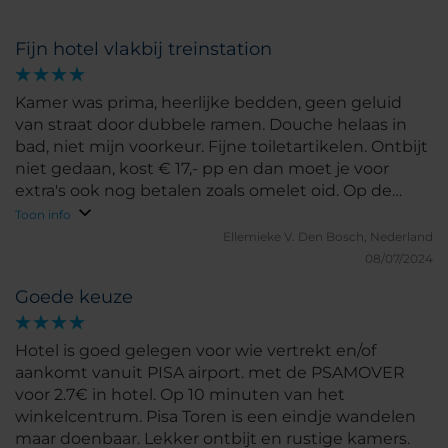
Fijn hotel vlakbij treinstation
Kamer was prima, heerlijke bedden, geen geluid
van straat door dubbele ramen. Douche helaas in
bad, niet mijn voorkeur. Fijne toiletartikelen. Ontbijt
niet gedaan, kost € 17,- pp en dan moet je voor
extra's ook nog betalen zoals omelet oid. Op de
hoek zit prima ontbijtzaakje en in de stad ook heel
Toon info
veel.
Ellemieke V.
Den Bosch, Nederland
08/07/2024
Goede keuze
Hotel is goed gelegen voor wie vertrekt en/of
aankomt vanuit PISA airport. met de PSAMOVER
voor 2.7€ in hotel. Op 10 minuten van het
winkelcentrum. Pisa Toren is een eindje wandelen
maar doenbaar. Lekker ontbijt en rustige kamers.