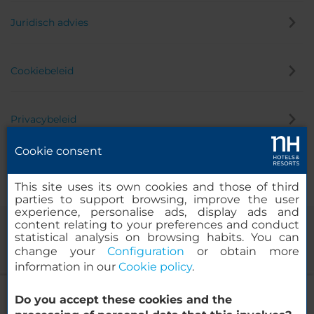
Juridisch advies
Cookiebeleid
Privacybeleid
Cookie consent
Klokkenluider
This site uses its own cookies and those of third
parties to support browsing, improve the user
experience, personalise ads, display ads and
content relating to your preferences and conduct
statistical analysis on browsing habits. You can
change your
Configuration
or obtain more
information in our
Cookie policy
.
NH Queretaro
Do you accept these cookies and the
© 2000-2026 MINOR HOTELS EUROPE & AMERICAS Santa Engracia