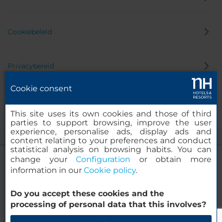
Cookiebeleid
Privacybeleid
Cookie consent
Klokkenluider
This site uses its own cookies and those of third
parties to support browsing, improve the user
experience, personalise ads, display ads and
content relating to your preferences and conduct
statistical analysis on browsing habits. You can
change your
Configuration
or obtain more
information in our
Cookie policy
.
nhow Lima
Do you accept these cookies and the
© 2000-2026 MINOR HOTELS EUROPE & AMERICAS Santa Engracia
processing of personal data that this involves?
120. 28003 Madrid, Spanje