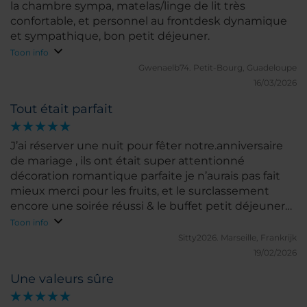
la chambre sympa, matelas/linge de lit très
confortable, et personnel au frontdesk dynamique
et sympathique, bon petit déjeuner.
Toon info
Gwenaelb74.
Petit-Bourg, Guadeloupe
16/03/2026
Tout était parfait
J’ai réserver une nuit pour fêter notre.anniversaire
de mariage , ils ont était super attentionné
décoration romantique parfaite je n’aurais pas fait
mieux merci pour les fruits, et le surclassement
encore une soirée réussi & le buffet petit déjeuner
nickel très sympa merci à Elizabeth et son équipe ’
Toon info
🤲🏾
Sitty2026.
Marseille, Frankrijk
19/02/2026
Une valeurs sûre