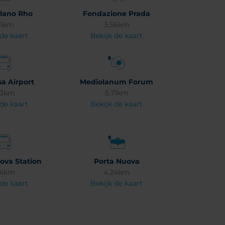
ilano Rho
Fondazione Prada
51km
3.56km
 de kaart
Bekijk de kaart
a Airport
Mediolanum Forum
.3km
5.71km
 de kaart
Bekijk de kaart
ova Station
Porta Nuova
74km
4.24km
 de kaart
Bekijk de kaart