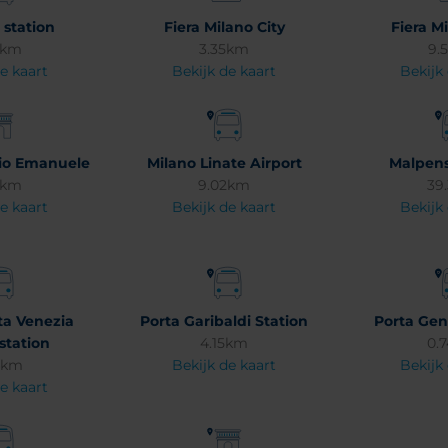
 station
Fiera Milano City
Fiera M
2km
3.35km
9.
e kaart
Bekijk de kaart
Bekijk
orio Emanuele
Milano Linate Airport
Malpens
9km
9.02km
39
e kaart
Bekijk de kaart
Bekijk
ta Venezia
Porta Garibaldi Station
Porta Gen
station
4.15km
0.
4km
Bekijk de kaart
Bekijk
e kaart