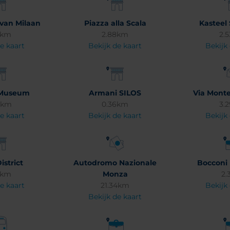
van Milaan
Piazza alla Scala
Kasteel
9km
2.88km
2.
e kaart
Bekijk de kaart
Bekijk
Museum
Armani SILOS
Via Mont
9km
0.36km
3.
e kaart
Bekijk de kaart
Bekijk
istrict
Autodromo Nazionale
Bocconi 
6km
Monza
2.
e kaart
21.34km
Bekijk
Bekijk de kaart