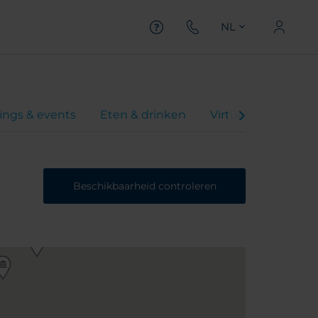
NL
ings & events
Eten & drinken
Virtual Tour
Aa
Beschikbaarheid controleren