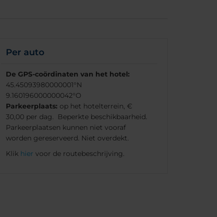
Per auto
De GPS-coördinaten van het hotel:
45.45093980000001°N
9.160196000000042°O
Parkeerplaats:
op het hotelterrein, €
30,00 per dag. Beperkte beschikbaarheid.
Parkeerplaatsen kunnen niet vooraf
worden gereserveerd. Niet overdekt.
Klik
hier
voor de routebeschrijving.