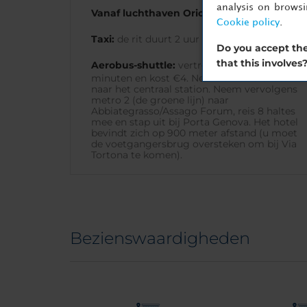
analysis on brows
Vanaf luchthaven Orio al Serio
Cookie policy
.
Taxi:
de rit duurt 2 uur en kost €150.
Do you accept the
that this involves
Aerobus-shuttle:
vertrekt om de 30
minuten en kost €4. Neem de Orio-shuttle
naar het centraal station. Neem vervolgens
metro 2 (de groene lijn) naar
Abbiategrasso/Assago Forum, reis 8 haltes
mee en stap uit bij Porta Genova. Het hotel
bevindt zich op 900 meter afstand (u moet
de voetgangersbrug oversteken om bij Via
Tortona te komen).
Bezienswaardigheden