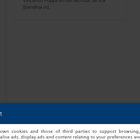
Vincenzo Foppa en sla rechtsaf de Via
Stendhal in).
t
s own cookies and those of third parties to support browsing
lise ads, display ads and content relating to your preferences and