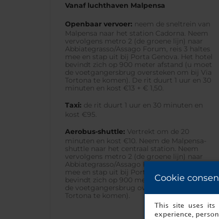
Vanaf luchthaven Malpensa
Openbaar vervoer:
neem de sneltrein van
Malpensa naar het station Cadorna. Neem
vervolgens metro 2 (de groene lijn) naar
Abbiategrasso/Assago Forum, reis 3 haltes
mee en stap uit bij Porta Genova. Het hotel
bevindt zich op 900 meter afstand (u moet
de voetgangersbrug oversteken om bij Via
Tortona te komen). De rit duurt 1 uur en 30
minuten en kost €13 + € 1,50.
Taxi:
de rit duurt 1 uur en 30 minuten en
kost €95.
Aerobus-shuttle:
Vertrekt om de 20
minuten en kost €10. Neem de Malpensa-
shuttle naar het centraal station. Neem
vervolgens metro 2 (de groene lijn) naar
Abbiategrasso/Assago Forum, reis 8 haltes
mee en stap uit bij Porta Genova. Het hotel
Cookie consen
bevindt zich op 900 meter afstand (u moet
de voetgangersbrug oversteken om bij Via
Tortona te komen).
This site uses it
experience, persona