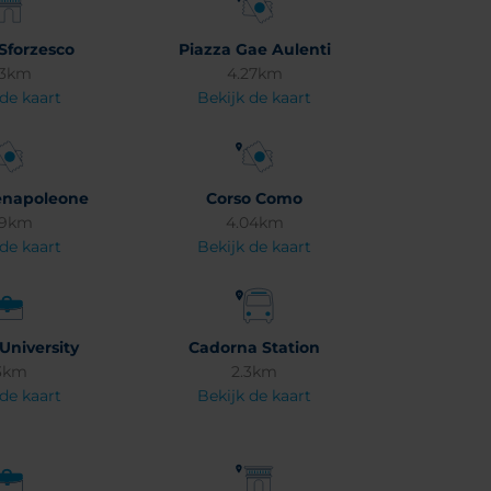
 Sforzesco
Piazza Gae Aulenti
53km
4.27km
 de kaart
Bekijk de kaart
enapoleone
Corso Como
29km
4.04km
 de kaart
Bekijk de kaart
University
Cadorna Station
3km
2.3km
 de kaart
Bekijk de kaart