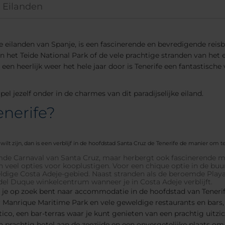
e Eilanden
he eilanden van Spanje, is een fascinerende en bevredigende rei
 het Teide National Park of de vele prachtige stranden van het ei
een heerlijk weer het hele jaar door is Tenerife een fantastisch
el jezelf onder in de charmes van dit paradijselijke eiland.
enerife?
es wilt zijn, dan is een verblijf in de hoofdstad Santa Cruz de Tenerife de manier om t
oemde Carnaval van Santa Cruz, maar herbergt ook fascinerende
n veel opties voor kooplustigen. Voor een chique optie in de buur
weldige Costa Adeje-gebied. Naast stranden als de beroemde Play
del Duque winkelcentrum wanneer je in Costa Adeje verblijft.
ls je op zoek bent naar accommodatie in de hoofdstad van Teneri
r Manrique Maritime Park en vele geweldige restaurants en bars, 
ico, een bar-terras waar je kunt genieten van een prachtig uitz
en prachtig hotel aan de zeezijde en een onvergetelijke plaats om 