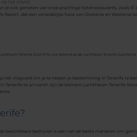
 op het eiland.
kun je ook genieten van onze prachtige hotelrestaurants, zoals El
ife Resort, dat een verleidelijke fusie van Oosterse en Westerse k
?
t Luchthaven Tenerife Zuid (TFS), ook bekend als de Luchthaven Tenerife Zuid-Rein
op het vliegveld om je te helpen je bestemming in Tenerife te be
 Tenerife te arriveren zijn de kleinere Luchthaven Tenerife Noor
ianos.
erife?
de beschikbare bedrijven is een van de beste manieren om gemakke