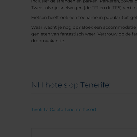
inclusief de stranden en parken. Parkeren, zowel o
Twee tolvrije snelwegen (de TF1 en de TF5) verbi
Fietsen heeft ook een toename in populariteit ge
Waar wacht je nog op? Boek een accommodatie in 
genieten van fantastisch weer. Vertrouw op de fan
droomvakantie.
NH hotels op Tenerife:
Tivoli La Caleta Tenerife Resort