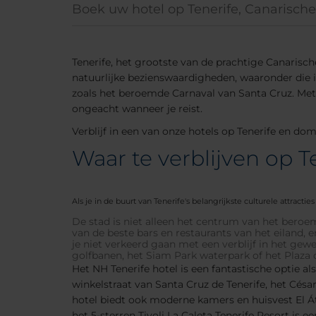
Boek uw hotel op Tenerife, Canarisch
Tenerife, het grootste van de prachtige Canarisc
natuurlijke bezienswaardigheden, waaronder die in
zoals het beroemde Carnaval van Santa Cruz. Met 
ongeacht wanneer je reist.
Verblijf in een van onze hotels op Tenerife en domp
Waar te verblijven op T
Als je in de buurt van Tenerife's belangrijkste culturele attracti
De stad is niet alleen het centrum van het ber
van de beste bars en restaurants van het eiland, e
je niet verkeerd gaan met een verblijf in het ge
golfbanen, het Siam Park waterpark of het Plaza 
Het NH Tenerife hotel is een fantastische optie a
winkelstraat van Santa Cruz de Tenerife, het Césa
hotel biedt ook moderne kamers en huisvest El Át
het 5-sterren Tivoli La Caleta Tenerife Resort is e