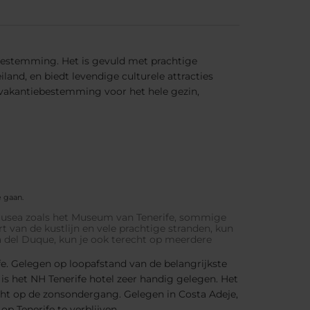
sbestemming. Het is gevuld met prachtige
land, en biedt levendige culturele attracties
e vakantiebestemming voor het hele gezin,
e gaan.
 musea zoals het Museum van Tenerife, sommige
t van de kustlijn en vele prachtige stranden, kun
a del Duque, kun je ook terecht op meerdere
fe. Gelegen op loopafstand van de belangrijkste
is het NH Tenerife hotel zeer handig gelegen. Het
icht op de zonsondergang. Gelegen in Costa Adeje,
op Tenerife te verblijven.