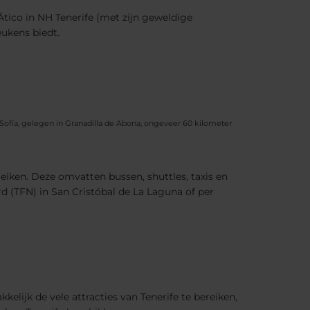
 Ático in NH Tenerife (met zijn geweldige
eukens biedt.
a Sofía, gelegen in Granadilla de Abona, ongeveer 60 kilometer
reiken. Deze omvatten bussen, shuttles, taxis en
d (TFN) in San Cristóbal de La Laguna of per
lijk de vele attracties van Tenerife te bereiken,