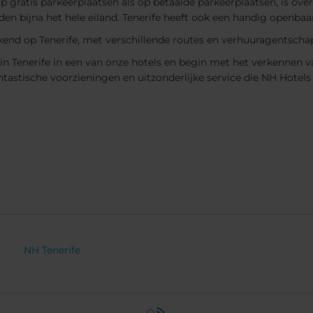
p gratis parkeerplaatsen als op betaalde parkeerplaatsen, is over
nden bijna het hele eiland. Tenerife heeft ook een handig openb
kend op Tenerife, met verschillende routes en verhuuragentscha
Tenerife in een van onze hotels en begin met het verkennen va
tastische voorzieningen en uitzonderlijke service die NH Hotels 
NH Tenerife