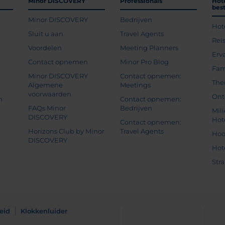
Minor DISCOVERY
Professionals
Hot
bes
Minor DISCOVERY
Bedrijven
Hot
g
Sluit u aan
Travel Agents
Rei
Voordelen
Meeting Planners
Erv
Contact opnemen
Minor Pro Blog
Fam
Minor DISCOVERY
Contact opnemen:
The
Algemene
Meetings
voorwaarden
Ont
n
Contact opnemen:
FAQs Minor
Bedrijven
Mil
DISCOVERY
Hot
Contact opnemen:
Horizons Club by Minor
Travel Agents
Hoo
DISCOVERY
Hot
Str
eid
Klokkenluider