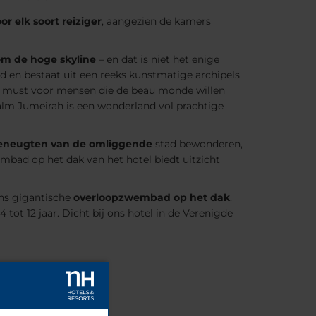
or elk soort reiziger
, aangezien de kamers
om de hoge skyline
– en dat is niet het enige
 en bestaat uit een reeks kunstmatige archipels
n must voor mensen die de beau monde willen
Palm Jumeirah is een wonderland vol prachtige
eneugten van de omliggende
stad bewonderen,
mbad op het dak van het hotel biedt uitzicht
ns gigantische
overloopzwembad op het dak
.
ot 12 jaar. Dicht bij ons hotel in de Verenigde