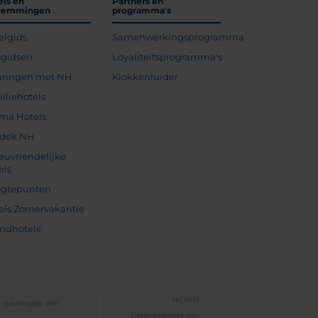
els en
Partners en
temmingen
programma's
elgids
Samenwerkingsprogramma
sgidsen
Loyaliteitsprogramma's
aringen met NH
Klokkenluider
iliehotels
ma Hotels
dek NH
ieuvriendelijke
els
gtepunten
els Zomervakantie
andhotels
Nu met
Beveiligde site
hotelrecensies van