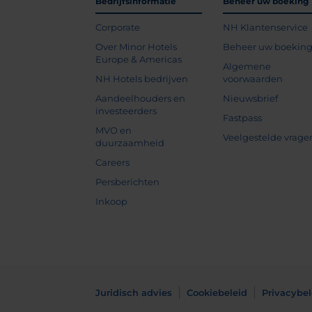
Bedrijfsinformatie
Beheer uw boeking
Corporate
NH Klantenservice
Over Minor Hotels
Beheer uw boekin
Europe & Americas
Algemene
NH Hotels bedrijven
voorwaarden
Aandeelhouders en
Nieuwsbrief
investeerders
Fastpass
MVO en
Veelgestelde vrage
duurzaamheid
Careers
Persberichten
Inkoop
Juridisch advies
Cookiebeleid
Privacybel