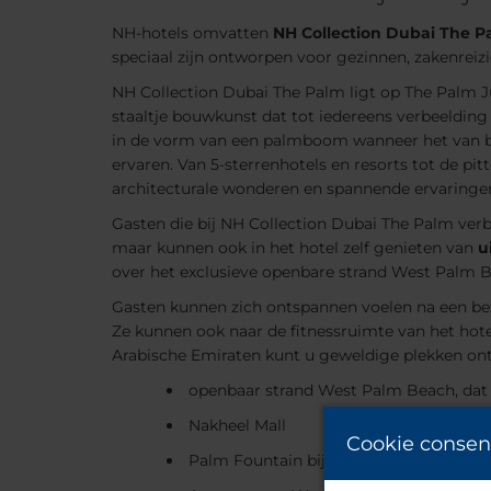
NH-hotels omvatten
NH Collection Dubai The P
speciaal zijn ontworpen voor gezinnen, zakenreiz
NH Collection Dubai The Palm ligt op The Palm Ju
staaltje bouwkunst dat tot iedereens verbeeldin
in de vorm van een palmboom wanneer het van b
ervaren. Van 5-sterrenhotels en resorts tot de p
architecturale wonderen en spannende ervaringe
Gasten die bij NH Collection Dubai The Palm verbl
maar kunnen ook in het hotel zelf genieten van
u
over het exclusieve openbare strand West Palm Be
Gasten kunnen zich ontspannen voelen na een be
Ze kunnen ook naar de fitnessruimte van het hote
Arabische Emiraten kunt u geweldige plekken ont
openbaar strand West Palm Beach, dat d
Nakheel Mall
Cookie consen
Palm Fountain bij The Pointe