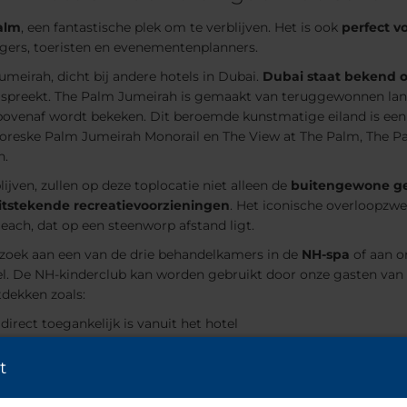
alm
, een fantastische plek om te verblijven. Het is ook
perfect vo
igers, toeristen en evenementenplanners.
meirah, dicht bij andere hotels in Dubai.
Dubai staat bekend 
g spreekt. The Palm Jumeirah is gemaakt van teruggewonnen land
ovenaf wordt bekeken. Dit beroemde kunstmatige eiland is ee
ittoreske Palm Jumeirah Monorail en The View at The Palm, The 
n.
ijven, zullen op deze toplocatie niet alleen de
buitengewone g
itstekende recreatievoorzieningen
. Het iconische overloopzwe
ach, dat op een steenworp afstand ligt.
zoek aan een van de drie behandelkamers in de
NH-spa
of aan o
l. De NH-kinderclub kan worden gebruikt door onze gasten van 4 t
dekken zoals:
irect toegankelijk is vanuit het hotel
t