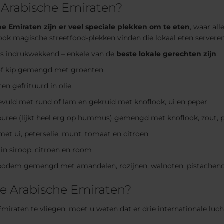
 Arabische Emiraten?
he Emiraten zijn er veel speciale plekken om te eten
, waar al
ook magische streetfood-plekken vinden die lokaal eten serveren
is indrukwekkend – enkele van de
beste lokale gerechten zijn
:
of kip gemengd met groenten
ten gefrituurd in olie
evuld met rund of lam en gekruid met knoflook, ui en peper
ree (lijkt heel erg op hummus) gemengd met knoflook, zout, pep
et ui, peterselie, munt, tomaat en citroen
in siroop, citroen en room
bodem gemengd met amandelen, rozijnen, walnoten, pistachenot
e Arabische Emiraten?
miraten te vliegen, moet u weten dat er drie internationale luch