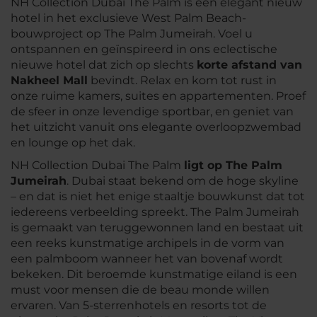
NH Collection Dubai The Palm is een elegant nieuw
hotel in het exclusieve West Palm Beach-
bouwproject op The Palm Jumeirah. Voel u
ontspannen en geïnspireerd in ons eclectische
nieuwe hotel dat zich op slechts
korte afstand van
Nakheel Mall
bevindt. Relax en kom tot rust in
onze ruime kamers, suites en appartementen. Proef
de sfeer in onze levendige sportbar, en geniet van
het uitzicht vanuit ons elegante overloopzwembad
en lounge op het dak.
NH Collection Dubai The Palm
ligt op The Palm
Jumeirah
. Dubai staat bekend om de hoge skyline
– en dat is niet het enige staaltje bouwkunst dat tot
iedereens verbeelding spreekt. The Palm Jumeirah
is gemaakt van teruggewonnen land en bestaat uit
een reeks kunstmatige archipels in de vorm van
een palmboom wanneer het van bovenaf wordt
bekeken. Dit beroemde kunstmatige eiland is een
must voor mensen die de beau monde willen
ervaren. Van 5-sterrenhotels en resorts tot de