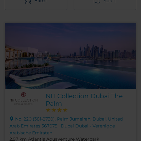
Filter
Kaart
NH Collection Dubai The
Palm
No. 220 (381-2730), Palm Jumeirah, Dubai, United
Arab Emirates 567075 , Dubai Dubai - Verenigde
Arabische Emiraten
2.97 km Atlantis Aquaventure Waterpark