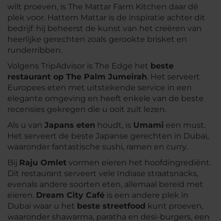
wilt proeven, is The Mattar Farm Kitchen daar dé
plek voor. Hattem Mattar is de inspiratie achter dit
bedrijf: hij beheerst de kunst van het creëren van
heerlijke gerechten zoals gerookte brisket en
runderribben.
Volgens TripAdvisor is The Edge het
beste
restaurant op The Palm Jumeirah
. Het serveert
Europees eten met uitstekende service in een
elegante omgeving en heeft enkele van de beste
recensies gekregen die u ooit zult lezen.
Als u van
Japans eten
houdt, is
Umami
een must.
Het serveert de beste Japanse gerechten in Dubai,
waaronder fantastische sushi, ramen en curry.
Bij
Raju Omlet
vormen eieren het hoofdingrediënt.
Dit restaurant serveert vele Indiase straatsnacks,
evenals andere soorten eten, allemaal bereid met
eieren.
Dream City Café
is een andere plek in
Dubai waar u het
beste streetfood
kunt proeven,
waaronder shawarma, paratha en desi-burgers, een