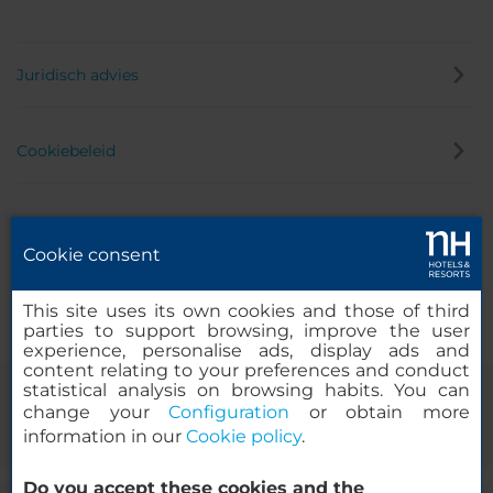
Juridisch advies
Cookiebeleid
Privacybeleid
Cookie consent
Klokkenluider
This site uses its own cookies and those of third
parties to support browsing, improve the user
experience, personalise ads, display ads and
content relating to your preferences and conduct
statistical analysis on browsing habits. You can
change your
Configuration
or obtain more
information in our
Cookie policy
.
Do you accept these cookies and the