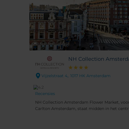
NH Collection Amster
Vijzelstraat 4,. 1017 HK Amsterdam
Recensies
NH Collection Amsterdam Flower Market, voo
Carlton Amsterdam, staat midden in het centr
gelijknamige Bloemenmarkt en de Munttoren. 
loopafstand van alle grote attracties zoals he
nabijgelegen winkelstraten.