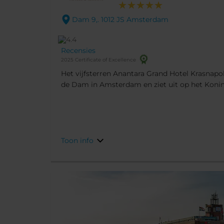
Dam 9,. 1012 JS Amsterdam
Recensies
2025 Certificate of Excellence
Het vijfsterren Anantara Grand Hotel Krasnap
de Dam in Amsterdam en ziet uit op het Koninkl
op de perfecte plek voor de beste winkels van d
Amsterdamse musea en attracties slechts op l
Toon info