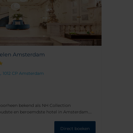
Doelen Amsterdam
4,. 1012 CP Amsterdam
voorheen bekend als NH Collection
oudste en beroemdste hotel in Amsterdam.
ateert uit de 17e eeuw en in 2016 volledig is
ers van de rivier de Amstel, in het hart van
Direct boeken
 de stad. Niet vreemd dat al velen hier