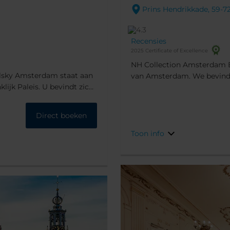
Prins Hendrikkade, 59-7
Recensies
2025 Certificate of Excellence
NH Collection Amsterdam B
olsky Amsterdam staat aan
van Amsterdam. We bevinden
ijk Paleis. U bevindt zich
museums en winkels. Het g
e stad, terwijl de grootste
dateert uit de 17e eeuw.
oopafstand liggen.
Direct boeken
Toon info