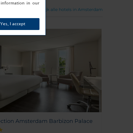
information in our
Bekijk alle hotels in Amsterdam
Yes, I accept
ection Amsterdam Barbizon Palace