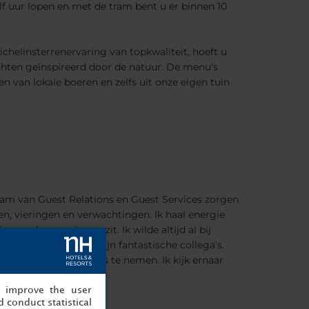
alf uur lopen en met de tram bent u er binnen 10
ichelinsterrenervaring van topkwaliteit, hoeft u
echten geïnspireerd door de natuur. De menu's
 van lokale boeren en zelfs uit onze eigen tuin
eam van Guest Relations en Guest Services zorgen
n, vieringen en verwachtingen. Ik haal energie
n vol verrassingen zit. Ik wilde altijd al bij
itkomt, samen met mijn fantastische collega’s.
ngen om mee naar huis te nemen. Ik kijk ernaar
, improve the user
 conduct statistical