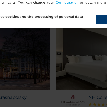
ing habits. You can change your
Configuration
or obtain more 
 Amsterdam
se cookies and the processing of personal data
?
Krasnapolsky
NH Coll