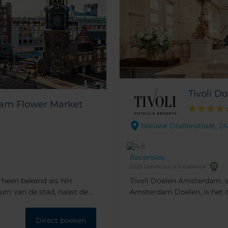
Tivoli 
dam Flower Market
Nieuwe Doelenstraat, 2
Recensies
2025 Certificate of Excellence
rheen bekend als NH
Tivoli Doelen Amsterdam, 
um van de stad, naast de
Amsterdam Doelen, is het 
Het hotel ligt ook op
Dit prachtige gebouw, dat d
t Rembrandtplein en de
gerenoveerd, ligt aan de oev
Direct boeken
het historische centrum van