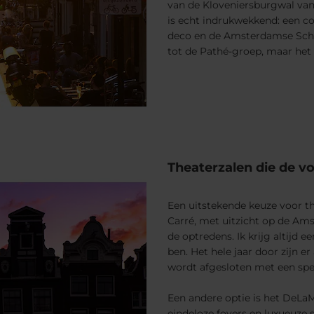
van de Kloveniersburgwal van
is echt indrukwekkend: een co
deco en de Amsterdamse Schoo
tot de Pathé-groep, maar het 
Theaterzalen die de v
Een uitstekende keuze voor th
Carré, met uitzicht op de Ams
de optredens. Ik krijg altijd
ben. Het hele jaar door zijn e
wordt afgesloten met een spec
Een andere optie is het DeLaM
eindeloze foyers en luxueuze s