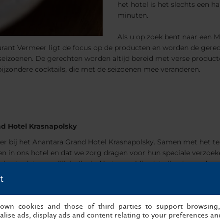
het hotel is het slechts een h
minuten.
Als u op zoek bent naar een M
staurant Vermeer ligt de focus op de producten en worden de ger
seizoenen. De gerechten worden altijd bereid met verse producten
bijzondere cocktails, die met de seizoenen mee veranderen.
nd Hotel Krasnapolsky
er bij het Anantara Grand Hotel Krasnapolsky. Samen met het t
en in ons hotel en dat we zorg dragen voor hun speciale verzoeke
este dat mogelijk is. Ik vind het geweldig dat elke dag anders is e
s, dus de afgelopen jaren hier mogen werken is een droom die u
t
rtrekken met buitengewone verhalen en onvergetelijke herinneri
de echte Anantara-ervaring te geven!
s own cookies and those of third parties to support browsing
lise ads, display ads and content relating to your preferences and