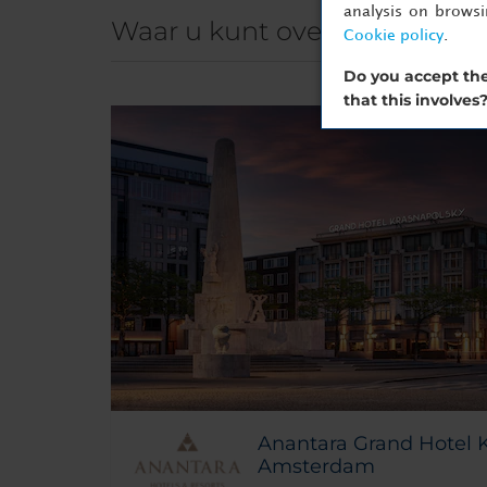
analysis on brows
Waar u kunt overnachten in
Cookie policy
.
Do you accept the
that this involves
Anantara Grand Hotel 
Amsterdam