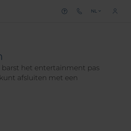
NL
n
 barst het entertainment pas
l kunt afsluiten met een