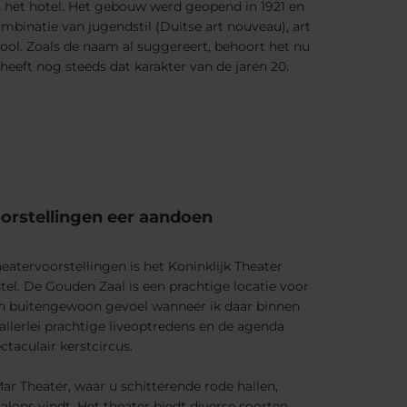
 het hotel. Het gebouw werd geopend in 1921 en
mbinatie van jugendstil (Duitse art nouveau), art
l. Zoals de naam al suggereert, behoort het nu
heeft nog steeds dat karakter van de jaren 20.
oorstellingen eer aandoen
eatervoorstellingen is het Koninklijk Theater
tel. De Gouden Zaal is een prachtige locatie voor
 een buitengewoon gevoel wanneer ik daar binnen
r allerlei prachtige liveoptredens en de agenda
taculair kerstcircus.
ar Theater, waar u schitterende rode hallen,
alons vindt. Het theater biedt diverse soorten