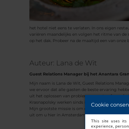
het hotel niet eens te verlaten. In ons eigen re
variëren maandelijks en volgen het ritme van de 
op het dak. Probeer na de maaltijd een van onze 
Auteur: Lana de Wit
Guest Relations Manager bij het Anantara Gra
Mijn naam is Lana de Wit, Guest Relations Manag
we ervoor dat alle gasten de beste ervaring hebb
uit het oplossen van problemen en streef naar het b
Krasnapolsky werken sinds ik een klein meisje wa
Cookie consen
Mijn grootste missie is om elke gast te laten ve
uit om u hier in Amsterdam te verwelkomen en u 
This site uses it
experience, persona