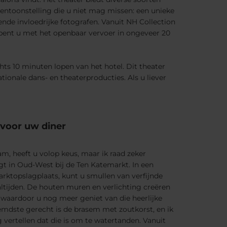
tentoonstelling die u niet mag missen: een unieke
ende invloedrijke fotografen. Vanuit NH Collection
ent u met het openbaar vervoer in ongeveer 20
hts 10 minuten lopen van het hotel. Dit theater
ionale dans- en theaterproducties. Als u liever
voor uw diner
am, heeft u volop keus, maar ik raad zeker
igt in Oud-West bij de Ten Katemarkt. In een
arktopslagplaats, kunt u smullen van verfijnde
altijden. De houten muren en verlichting creëren
, waardoor u nog meer geniet van die heerlijke
emdste gerecht is de brasem met zoutkorst, en ik
g vertellen dat die is om te watertanden. Vanuit