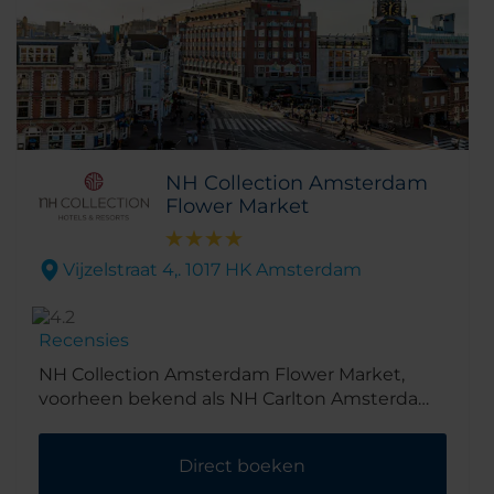
NH Collection Amsterdam
Flower Market
Vijzelstraat 4,. 1017 HK Amsterdam
Recensies
NH Collection Amsterdam Flower Market,
voorheen bekend als NH Carlton Amsterdam,
staat midden in het centrum van de stad,
naast de gelijknamige Bloemenmarkt en de
Direct boeken
Munttoren. Het hotel ligt ook op loopafstand