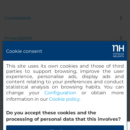
Cookiebeleid
Privacybeleid
Cookie consent
Klokkenluider
This site uses its own cookies and those of third
parties to support browsing, improve the user
experience, personalise ads, display ads and
content relating to your preferences and conduct
statistical analysis on browsing habits. You can
change your
Configuration
or obtain more
information in our
Cookie policy
.
Do you accept these cookies and the
© 2000-2026 MINOR HOTELS EUROPE & AMERICAS Santa Engracia
processing of personal data that this involves?
120. 28003 Madrid, Spanje