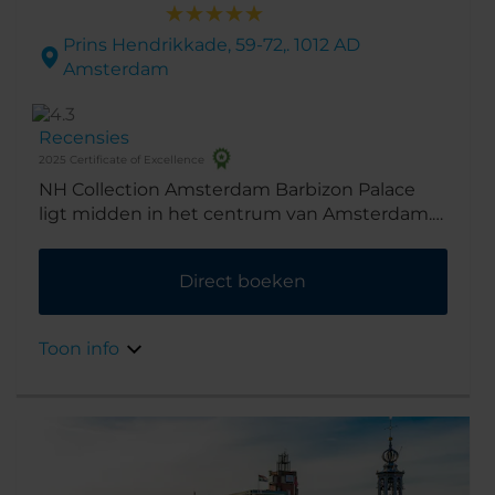
Prins Hendrikkade, 59-72,. 1012 AD
Amsterdam
Recensies
2025 Certificate of Excellence
NH Collection Amsterdam Barbizon Palace
ligt midden in het centrum van Amsterdam.
We bevinden ons naast het centraal station
en dicht bij museums en winkels. Het
Direct boeken
gebouw zelf is ook een bezienswaardigheid
en dateert uit de 17e eeuw.
Toon info