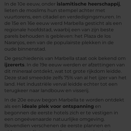
In de 10e eeuw, onder
islamitische heerschappij
,
lieten de moslims hun stempel achter met
vuurtorens, een citadel en verdedigingsmuren. In
de 15e en 16e eeuw werd Marbella gesticht als een
regionale hoofdstad, waarbij een van zijn beste
parels behouden is gebleven: het Plaza de los
Naranjos, een van de populairste plekken in de
oude binnenstad.
De geschiedenis van Marbella staat ook bekend om
ijzererts
. In de 19e eeuw werden er afzettingen van
dit mineraal ontdekt, wat tot grote rijkdom leidde.
Deze stad smeedde zelfs 75% van al het ijzer van het
land. Het industriële verval leidde echter tot een
terugkeer naar landbouw en visserij.
In de 20e eeuw begon Marbella te worden ontdekt
als een
ideale plek voor ontspanning
en
begonnen de eerste hotels zich er te vestigen in
een ongeëvenaarde natuurlijke omgeving.
Bovendien verschenen de eerste plannen en