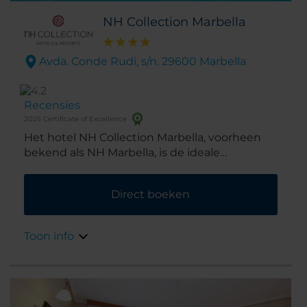
NH Collection Marbella
Avda. Conde Rudi, s/n. 29600 Marbella
Recensies
2025 Certificate of Excellence
Het hotel NH Collection Marbella, voorheen
bekend als NH Marbella, is de ideale
uitvalsbasis voor het ontdekken van de luxe
winkels en de bars en restaurants van
Direct boeken
Marbella. Het ligt aan de 'Gouden Mijl',
halverwege het stadscentrum en de
jachthaven Puerto Banus, dus is ook ideaal
Toon info
voor zakenreizigers. In minder dan tien
minuten loopt u naar het strand. Het Palacio
de Congresos van Marbella ligt op slechts vijf
minuten lopen.