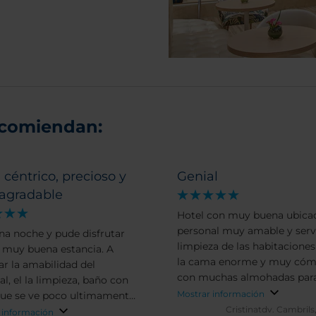
ecomiendan:
 céntrico, precioso y
Genial
agradable
Hotel con muy buena ubicac
personal muy amable y servic
na noche y pude disfrutar
limpieza de las habitaciones
 muy buena estancia. A
la cama enorme y muy có
ar la amabilidad del
con muchas almohadas par
l, el la limpieza, baño con
escoger, el desayuno
Mostrar información
que se ve poco ultimamente)
EXCEPCIONAL, todo muy bu
Cristinatdv.
Cambrils
uffet del desayuno, con una
 información