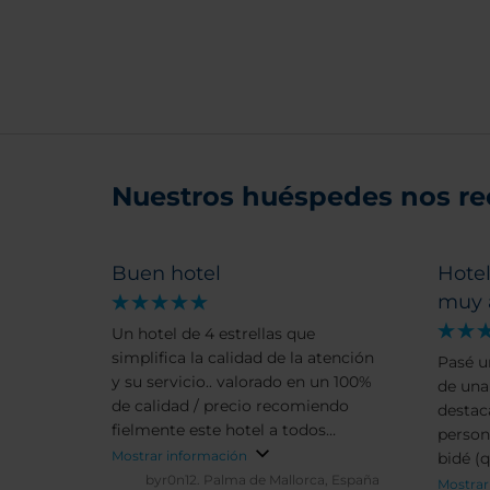
Nuestros huéspedes nos r
Buen hotel
Hotel
muy 
Un hotel de 4 estrellas que
simplifica la calidad de la atención
Pasé u
y su servicio.. valorado en un 100%
de una
de calidad / precio recomiendo
destac
fielmente este hotel a todos
persona
aquellos viajeros 🧳 que necesiten
Mostrar información
bidé (
de una estancia agradable y
byr0n12.
Palma de Mallorca, España
y el b
Mostrar