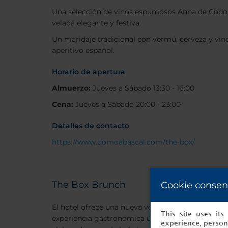
Una selección de vinos espumosos Anna de Codor
velada elegante y festiva.
Un maridaje tradicional con vermú, cerveza y vino,
aperitivo español.
Horario de apertura
Almuerzo:
Jueves a Sábado 13:30 - 16:00
Cena:
Jueves a Sábado 20:00 - 23:00
Detalles de contacto
https://www.domoabascal.com/the-box/
The Box Brunch
Cookie consen
El hotel ofrece una nueva versión de su famoso 
This site uses it
experiencia gastronómica única, con más de die
experience, persona