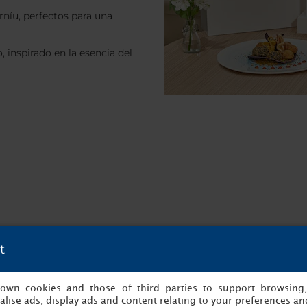
níu, perfectos para una
 inspirado en la esencia del
t
The Box: The Box Brunch. Una
s own cookies and those of third parties to support browsing
z platos en pequeños formatos
lise ads, display ads and content relating to your preferences and