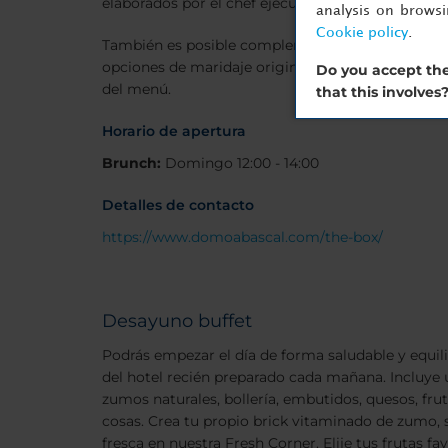
elaborados por el chef ejecutivo del hotel, Ángel 
analysis on brows
Cookie policy
.
También es posible complementar la experiencia
opciones de maridaje originales o un cóctel a ele
Do you accept the
del menú.
that this involves
Horario de apertura
Brunch:
Domingo 12:00 - 14:00
Detalles de contacto
https://www.domoabascal.com/the-box/
Desayuno buffet
Podrás empezar el día de forma saludable y equil
del hotel recién preparado cada mañana. Incluye 
zumos naturales, bollería, embutidos, quesos, fru
cosas. Crea tu propio brick vitaminado de zumo, 
fresca en nuestra Fresh Corner. Elije tus frutas f