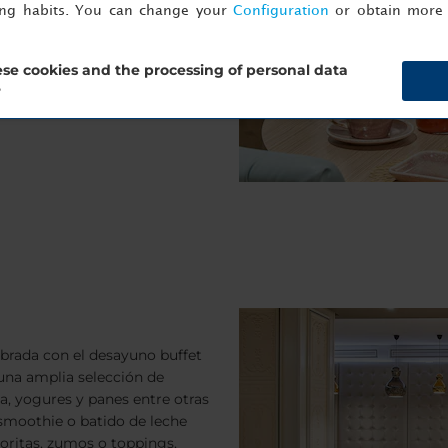
Aylagas.
ing habits. You can change your
Configuration
or obtain more 
 de un brunch único con dos
gir entre los más populares
se cookies and the processing of personal data
?
ibrada con el desayuno buffet
una amplia selección de
ta, yogures y panes entre otras
smoothie o batido de leche
avoritas, zumos o toppings,