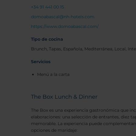
+34 91 441 00 15
domoabascal@nh-hotels.com
https://www.domoabascal.com/
Tipo de cocina
Brunch, Tapas, Española, Mediterránea, Local, In
Servicios
Menú a la carta
The Box Lunch & Dinner
The Box es una experiencia gastronómica que in
elaboraciones: una selección de entrantes, diez 
memorable. La experiencia puede complementars
opciones de maridaje: