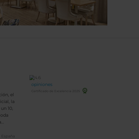
opiniones
Certificado de Excelencia 2025
ión, el
ial, la
 un 10,
moda
a
eno y
, España