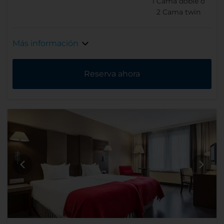
1
Cama doble o
2
Cama twin
Más información
Reserva ahora