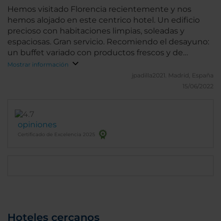
profesional y mejor persona. Hasta mi próxima
Hemos visitado Florencia recientemente y nos
estancia echaré de menos mi Florencia y al Porta
hemos alojado en este centrico hotel. Un edificio
Rossa ...
precioso con habitaciones limpias, soleadas y
espaciosas. Gran servicio. Recomiendo el desayuno:
un buffet variado con productos frescos y de
calidad.
Mostrar información
jpadilla2021.
Madrid, España
15/06/2022
opiniones
Certificado de Excelencia 2025
Hoteles cercanos