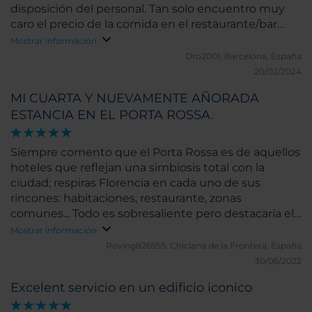
disposición del personal. Tan solo encuentro muy
caro el precio de la comida en el restaurante/bar
(cenamos alli). Por lo demás: ¡Felicidades!
Mostrar información
Dro2001.
Barcelona, España
20/02/2024
MI CUARTA Y NUEVAMENTE AÑORADA
ESTANCIA EN EL PORTA ROSSA.
Siempre comento que el Porta Rossa es de aquellos
hoteles que reflejan una simbiosis total con la
ciudad; respiras Florencia en cada uno de sus
rincones: habitaciones, restaurante, zonas
comunes... Todo es sobresaliente pero destacaría el
trato que cada uno de sus empleados dispensa a los
Mostrar información
clientes, que es inigualable, desde Cristina en su
Roving826955.
Chiclana de la Frontera, España
diario servicio en los desayunos, de su Relaciones
30/06/2022
Gemma y particularmente MªSilvia y, esta vez, con la
Excelent servicio en un edificio iconico
grata sorpresa y alegría de conocer a un Director y
llevarme un amigo, David Fraga, magnífico