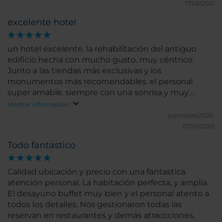
17/08/2021
excelente hotel
un hotel excelente. la rehabilitación del antiguo
edificio hecha con mucho gusto. muy céntrico.
Junto a las tiendas más exclusivas y los
monumentos más recomendables. el personal
super amable. siempre con una sonrisa y muy
atentos. y el desayuno de lujo. os lo recomiendo a
Mostrar información
todos los que vayáis de vacaciones a Florencia.
pgonzalez2020.
07/01/2020
Todo fantastico
Calidad ubicación y precio con una fantastica
atención personal. La habitación perfecta, y amplia.
El desayuno buffet muy bien y el personal atento a
todos los detalles. Nos gestionaron todas las
reservan en restaurantes y demás atraccciones.