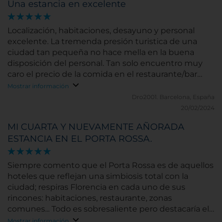
Una estancia en excelente
Localización, habitaciones, desayuno y personal
excelente. La tremenda presión turistica de una
ciudad tan pequeña no hace mella en la buena
disposición del personal. Tan solo encuentro muy
caro el precio de la comida en el restaurante/bar
(cenamos alli). Por lo demás: ¡Felicidades!
Mostrar información
Dro2001.
Barcelona, España
20/02/2024
MI CUARTA Y NUEVAMENTE AÑORADA
ESTANCIA EN EL PORTA ROSSA.
Siempre comento que el Porta Rossa es de aquellos
hoteles que reflejan una simbiosis total con la
ciudad; respiras Florencia en cada uno de sus
rincones: habitaciones, restaurante, zonas
comunes... Todo es sobresaliente pero destacaría el
trato que cada uno de sus empleados dispensa a los
Mostrar información