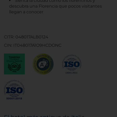
Sienta la ciudad como los florentinos y
descubra una Florencia que pocos visitantes
llegan a conocer
CITR: 048017ALB0124
CIN: IT048017A1O9HCDONC