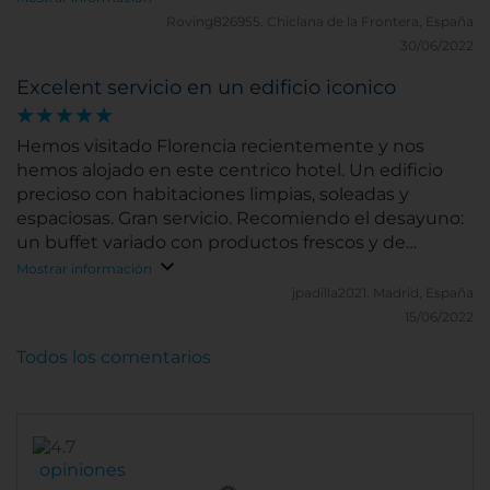
clientes, que es inigualable, desde Cristina en su
Roving826955.
Chiclana de la Frontera, España
diario servicio en los desayunos, de su Relaciones
30/06/2022
Gemma y particularmente MªSilvia y, esta vez, con la
Excelent servicio en un edificio iconico
grata sorpresa y alegría de conocer a un Director y
llevarme un amigo, David Fraga, magnífico
profesional y mejor persona. Hasta mi próxima
Hemos visitado Florencia recientemente y nos
estancia echaré de menos mi Florencia y al Porta
hemos alojado en este centrico hotel. Un edificio
Rossa ...
precioso con habitaciones limpias, soleadas y
espaciosas. Gran servicio. Recomiendo el desayuno:
un buffet variado con productos frescos y de
calidad.
Mostrar información
jpadilla2021.
Madrid, España
15/06/2022
Todos los comentarios
opiniones