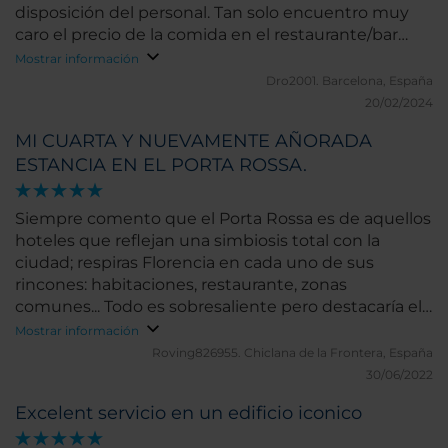
disposición del personal. Tan solo encuentro muy
caro el precio de la comida en el restaurante/bar
(cenamos alli). Por lo demás: ¡Felicidades!
Mostrar información
Dro2001.
Barcelona, España
20/02/2024
MI CUARTA Y NUEVAMENTE AÑORADA
ESTANCIA EN EL PORTA ROSSA.
Siempre comento que el Porta Rossa es de aquellos
hoteles que reflejan una simbiosis total con la
ciudad; respiras Florencia en cada uno de sus
rincones: habitaciones, restaurante, zonas
comunes... Todo es sobresaliente pero destacaría el
trato que cada uno de sus empleados dispensa a los
Mostrar información
clientes, que es inigualable, desde Cristina en su
Roving826955.
Chiclana de la Frontera, España
diario servicio en los desayunos, de su Relaciones
30/06/2022
Gemma y particularmente MªSilvia y, esta vez, con la
Excelent servicio en un edificio iconico
grata sorpresa y alegría de conocer a un Director y
llevarme un amigo, David Fraga, magnífico