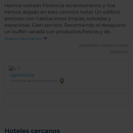
profesional y mejor persona. Hasta mi próxima
Hemos visitado Florencia recientemente y nos
estancia echaré de menos mi Florencia y al Porta
hemos alojado en este centrico hotel. Un edificio
Rossa ...
precioso con habitaciones limpias, soleadas y
espaciosas. Gran servicio. Recomiendo el desayuno:
un buffet variado con productos frescos y de
calidad.
Mostrar información
jpadilla2021.
Madrid, España
15/06/2022
opiniones
Certificado de Excelencia 2025
Hoteles cercanos