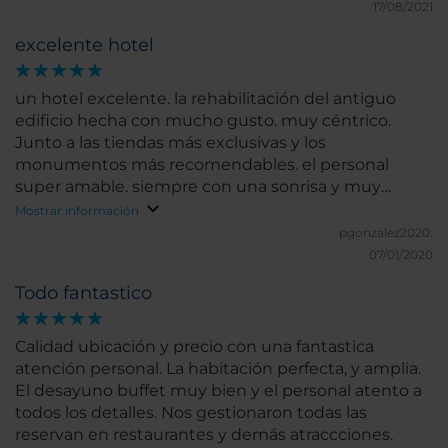
17/08/2021
excelente hotel
un hotel excelente. la rehabilitación del antiguo
edificio hecha con mucho gusto. muy céntrico.
Junto a las tiendas más exclusivas y los
monumentos más recomendables. el personal
super amable. siempre con una sonrisa y muy
atentos. y el desayuno de lujo. os lo recomiendo a
Mostrar información
todos los que vayáis de vacaciones a Florencia.
pgonzalez2020.
07/01/2020
Todo fantastico
Calidad ubicación y precio con una fantastica
atención personal. La habitación perfecta, y amplia.
El desayuno buffet muy bien y el personal atento a
todos los detalles. Nos gestionaron todas las
reservan en restaurantes y demás atraccciones.