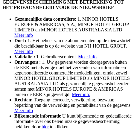
GEGEVENSBESCHERMING MET BETREKKING TOT
HET PRIVACYBELEID VOOR DE NIEUWSBRIEF
Gezamenlijke data controllers:
1. MINOR HOTELS
EUROPE & AMERICAS, S.A., MINOR HOTEL GROUP
LIMITED en MINOR HOTELS AUSTRALASIA LTD
Meer info
Doel :
1. Het beheer van de abonnementen op de nieuwsbrief
die beschikbaar is op de website van NH HOTEL GROUP.
Meer info
Validatie :
1. Gebruikerscontent.
Meer info
Ontvangers :
1. Uw gegevens worden doorgegeven buiten
de EER met als enige doel het verzenden van informatie en
gepersonaliseerde commerciële mededelingen, omdat zowel
MINOR HOTEL GROUP LIMITED als MINOR HOTELS
AUSTRALASIA LTD als gezamenlijke gegevensbeheerder
samen met MINOR HOTELS EUROPE & AMERICAS
buiten de EER zijn gevestigd.
Meer info
Rechten:
Toegang, correctie, verwijdering, bezwaar,
beperking van de verwerking en portabiliteit van de gegevens.
Meer info
Bijkomende informatie
U kunt bijkomende en gedetailleerde
informatie over ons beleid inzake gegevensbescherming
bekijken door
hier
te klikken.