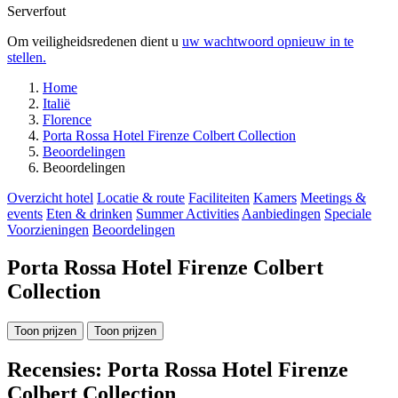
Serverfout
Om veiligheidsredenen dient u
uw wachtwoord opnieuw in te
stellen.
Home
Italië
Florence
Porta Rossa Hotel Firenze Colbert Collection
Beoordelingen
Beoordelingen
Overzicht hotel
Locatie & route
Faciliteiten
Kamers
Meetings &
events
Eten & drinken
Summer Activities
Aanbiedingen
Speciale
Voorzieningen
Beoordelingen
Porta Rossa Hotel Firenze Colbert
Collection
Toon prijzen
Toon prijzen
Recensies: Porta Rossa Hotel Firenze
Colbert Collection