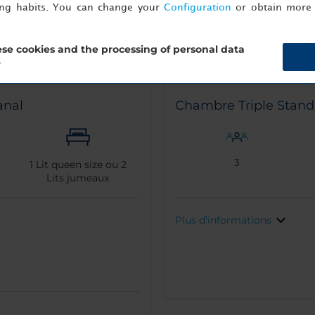
ing habits. You can change your
Configuration
or obtain more 
se cookies and the processing of personal data
?
anal
Chambre Triple Stand
3
1
Lit queen size ou
2
Lits jumeaux
Plus d’informations