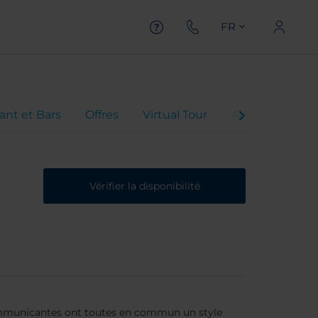
FR
ant et Bars
Offres
Virtual Tour
Avis client
Vérifier la disponibilité
communicantes ont toutes en commun un style