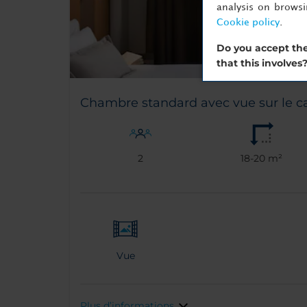
analysis on brows
Cookie policy
.
Do you accept the
that this involves
Chambre standard avec vue sur le c
2
18-20 m²
Vue
Plus d’informations