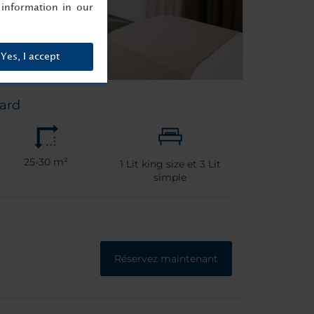
information in our
Yes, I accept
ard
25-30 m²
1
Lit king size et
3
Lit
simple
Réservez maintenant