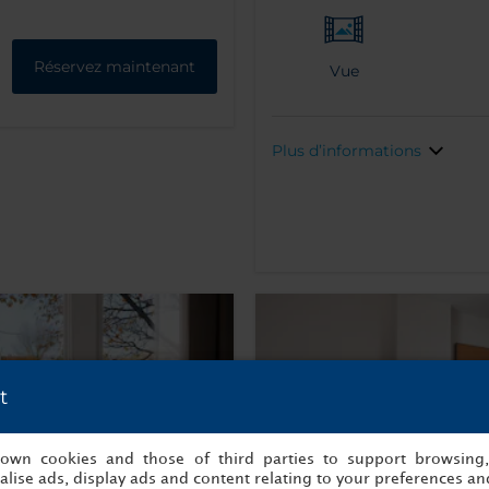
Réservez maintenant
Vue
Plus d’informations
t
s own cookies and those of third parties to support browsing
lise ads, display ads and content relating to your preferences and