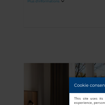
Plus d’informations
Cookie consen
This site uses it
experience, persona