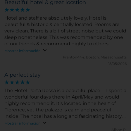
Beautiful hotel & great locstion
Hotel and staff are absolutely lovely. Hotel is
beautiful & historic & centrally located. Rooms are
very clean. There is a bit of street noise but we could
sleep nonetheless. This was recommended by one
of our friends & recommend highly to others.
Mostrar información
Franton444.
Boston, Massachusetts
15/05/2026
A perfect stay
The Hotel Porta Rossa is a beautiful place -- I spent a
wonderful four days there in April/May and would
highly recommend it. It's located in the heart of
Florence, yet the palazzo is calm and peaceful
inside. The hotel has a long and fascinating history,
and combines some beautiful architectural features
Mostrar información
(in the lobby area, for example) with very modern
Alison P.