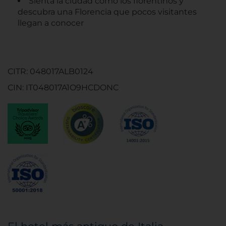
Sienta la ciudad como los florentinos y
descubra una Florencia que pocos visitantes
llegan a conocer
CITR: 048017ALB0124
CIN: IT048017A1O9HCDONC