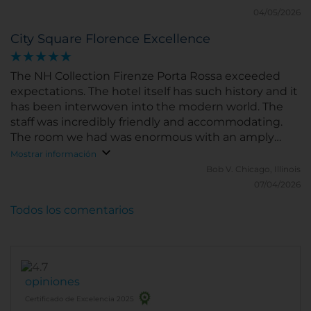
amenities (comfortable beds, well-equipped
04/05/2026
bathrooms, excellent heating/air-conditioning). The
City Square Florence Excellence
breakfast buffet was fantastic. And the staff all
throughout the hotel were very kind and helpful. All
in all, a fantastic stay. Thank you!
The NH Collection Firenze Porta Rossa exceeded
expectations. The hotel itself has such history and it
has been interwoven into the modern world. The
staff was incredibly friendly and accommodating.
The room we had was enormous with an amply
sized bathroom (double sink). Because of the
Mostrar información
student population in the city, the street got a little
Bob V.
Chicago, Illinois
loud but that is no fault of the hotel. I would
07/04/2026
definitely stay here again.
Todos los comentarios
opiniones
Certificado de Excelencia 2025