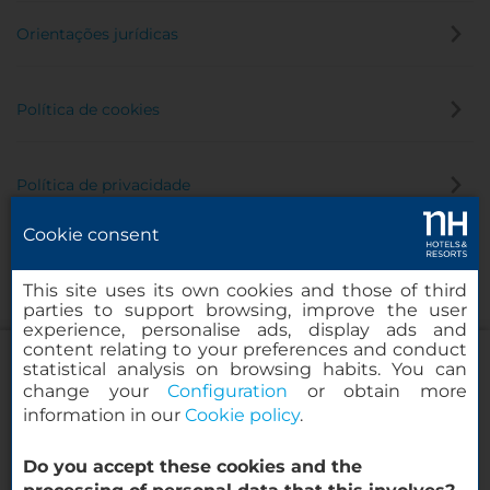
Orientações jurídicas
Política de cookies
Política de privacidade
Cookie consent
Canal de denúncia
This site uses its own cookies and those of third
parties to support browsing, improve the user
experience, personalise ads, display ads and
content relating to your preferences and conduct
statistical analysis on browsing habits. You can
change your
Configuration
or obtain more
information in our
Cookie policy
.
Porta Rossa Hotel Firenze Colbert
Collection
Do you accept these cookies and the
© 2000-2026 MINOR HOTELS EUROPE & AMERICAS Santa Engracia