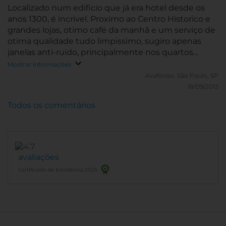
Localizado num edificio que já era hotel desde os
anos 1300, é incrivel. Proximo ao Centro Historico e
grandes lojas, otimo café da manhã e um serviço de
otima qualidade tudo limpissimo, sugiro apenas
janelas anti-ruido, principalmente nos quartos
proximos ao restaurante 'Slowly'.
Mostrar informações
Avafonso.
São Paulo, SP
18/09/2013
Todos os comentários
avaliações
Certificado de Excelência 2025