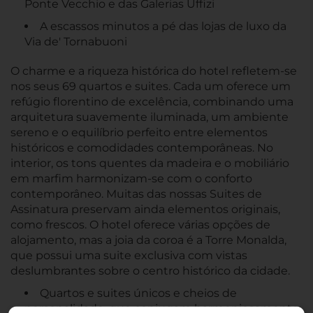
Ponte Vecchio e das Galerias Uffizi
A escassos minutos a pé das lojas de luxo da
Via de' Tornabuoni
O charme e a riqueza histórica do hotel refletem-se
nos seus 69 quartos e suites. Cada um oferece um
refúgio florentino de excelência, combinando uma
arquitetura suavemente iluminada, um ambiente
sereno e o equilíbrio perfeito entre elementos
históricos e comodidades contemporâneas. No
interior, os tons quentes da madeira e o mobiliário
em marfim harmonizam-se com o conforto
contemporâneo. Muitas das nossas Suites de
Assinatura preservam ainda elementos originais,
como frescos. O hotel oferece várias opções de
alojamento, mas a joia da coroa é a Torre Monalda,
que possui uma suite exclusiva com vistas
deslumbrantes sobre o centro histórico da cidade.
Quartos e suites únicos e cheios de
personalidade, que conjugam harmoniosamente