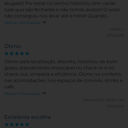
alugado! Por estar no centro histórico, tem varias
ruas que são fechadas e não temos acesso! O waze
não conseguiu nos levar até o hotel! Quando
começamos andar a pé na região percebemos a
Mostrar informações
maravilhosa localização!
Izabel L.
21/02/2018
Ótimo
Ótimo pela localização, discreto, histórico, de bom
gosto, atendimento impecável no check-in e no
check-out, simpatia e eficiência. Ótimo no conforto,
nas acomodações, nos espaços de convívio, drinks e
café.
Mostrar informações
fabianoa536.
Belém, PA
12/08/2015
Excelente escolha