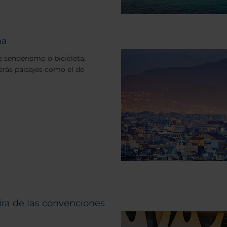
ña
e senderismo o bicicleta,
verás paisajes como el de
ira de las convenciones