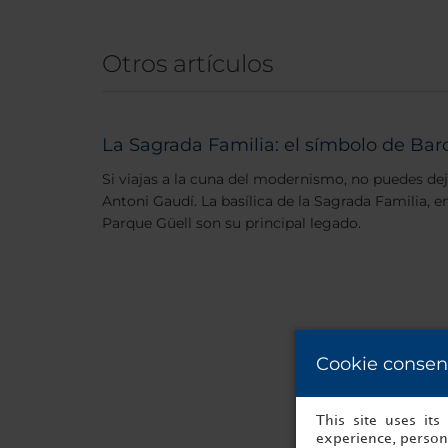
Otros artículos
La Sagrada Familia: el símbolo de Bar
Si viajas a la cuna del modernismo, no puedes deja
Antoni Gaudí. La basílica de la Sagrada Familia, en
Parque Güell son su principal legado.
Cookie consen
This site uses it
experience, persona