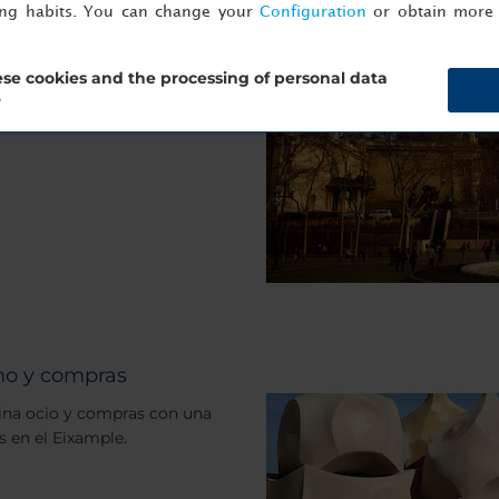
ing habits. You can change your
Configuration
or obtain more 
sus calles, Barcelona ofrece
se cookies and the processing of personal data
esen en esta pequeña guía. El
?
 a un precio asequible.
mo y compras
ina ocio y compras con una
s en el Eixample.