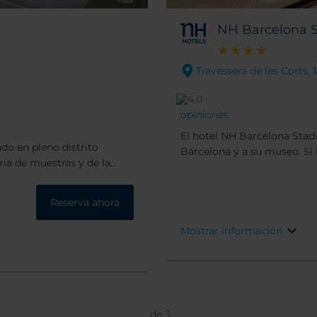
NH Barcelona 
Travessera de les Corts,
opiniones
El hotel NH Barcelona Stad
do en pleno distrito
Barcelona y a su museo. Si 
ria de muestras y de la
no hay un lugar mejor donde
ad está a 15 minutos en
negocios, nos encontramos
Barcelona, a 20 minutos
y el Centro de Convencione
Reserva ahora
fácilmente al aeropuerto, a
Mostrar información
de
3