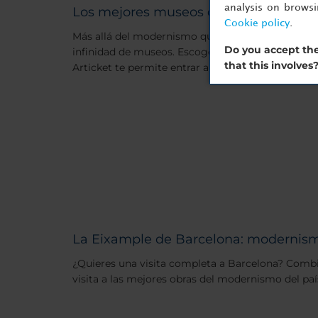
analysis on brows
Los mejores museos de Barcelona
Cookie policy
.
Más allá del modernismo que se ve en muchas de 
Do you accept the
infinidad de museos. Escoge los que más te inter
that this involves
Articket te permite entrar a más de uno en un día
La Eixample de Barcelona: modernis
¿Quieres una visita completa a Barcelona? Comb
visita a las mejores obras del modernismo del paí