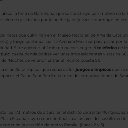
 ubica la feria de Barcelona, que se construyó con motivo de la E
los viernes y sábados por la noche (y de jueves a domingo en ver
 escalinatas que culminan en el Museo Nacional de Arte de Cataluñ
eso) y luego continuar por la Avenida Miramar para pasar por la F
 ciudad. Si te apetece, ahí mismo puedes coger el
teleférico
de Mo
tjuic
, desde donde podrás ver unas impresionantes vistas de 360º 
de "Noches de verano". Entrar al recinto cuesta 5€.
cia el anillo olímpico, que recuerda los
juegos olímpicos
que se c
eporte, el Palau Sant Jordi o la torre de comunicaciones de Sant
 los 173 metros de altura, en el distrito de Sants-Montjuic. Es u
Plaza España, cuyo recorrido finaliza a los pies del castillo, en l
es coger en la estación de metro Parallel (líneas 2 y 3).