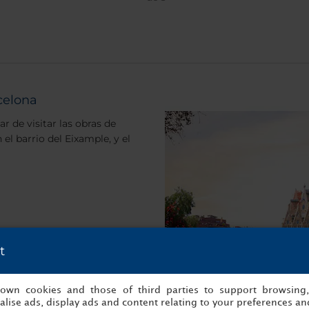
celona
r de visitar las obras de
 el barrio del Eixample, y el
t
s own cookies and those of third parties to support browsing
lise ads, display ads and content relating to your preferences and