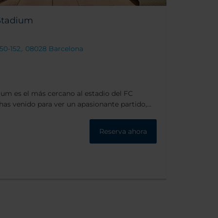
Stadium
 150-152,. 08028 Barcelona
ium es el más cercano al estadio del FC
has venido para ver un apasionante partido,
 alojarte. Asimismo, si estás aquí por
 cerca del Palau de Congressos de Barcelona
Reserva ahora
s en Gran Vía. Desde aquí puedes acceder
demás de a las principales autopistas.