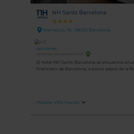
NH Sants Barcelona
Numancia, 74,. 08029 Barcelona
opiniones
Certificado de Excelencia 2025
El hotel NH Sants Barcelona se encuentra situa
financiero de Barcelona, a pocos pasos de la fe
estación de tren de Sants. El centro de la ciud
metro y el Camp Nou, el campo de fútbol del 
andando.
Mostrar información