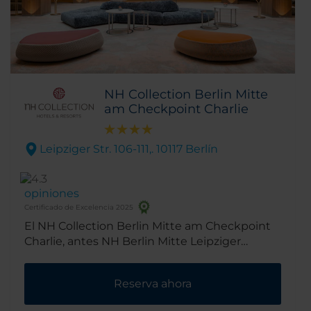
NH Collection Berlin Mitte
am Checkpoint Charlie
Leipziger Str. 106-111,. 10117 Berlín
opiniones
Certificado de Excelencia 2025
El NH Collection Berlin Mitte am Checkpoint
Charlie, antes NH Berlin Mitte Leipziger
Strasse, está ubicado en Leipziger Strasse, en
un lugar muy práctico, en pleno centro de la
Reserva ahora
ciudad. Se encuentra cerca de
Friedrichstrasse, una de las principales calles