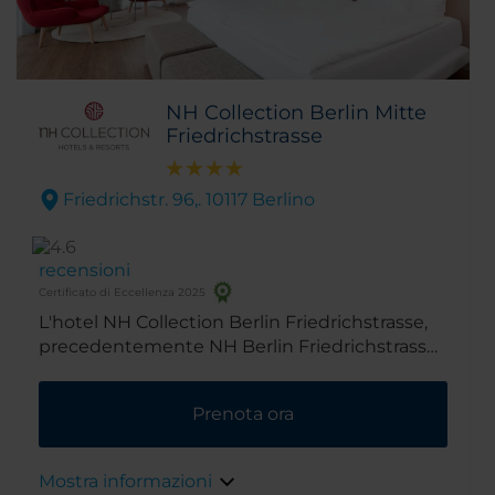
NH Collection Berlin Mitte
Friedrichstrasse
Friedrichstr. 96,. 10117 Berlino
recensioni
Certificato di Eccellenza 2025
L'hotel NH Collection Berlin Friedrichstrasse,
precedentemente NH Berlin Friedrichstrasse,
vanta una splendida posizione nella famosa
Friedrichstrasse, vicino alle più visitate mete
Prenota ora
turistiche e zone dello shopping di Berlino. Da
qui si può raggiungere con una breve
passeggiata la Porta di Brandeburgo e l'Unter
Mostra informazioni
den Linden, lo storico viale alberato di Berlino.