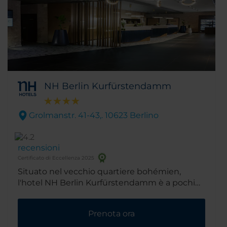
NH Berlin Kurfürstendamm
Grolmanstr. 41-43,. 10623 Berlino
recensioni
Certificato di Eccellenza 2025
Situato nel vecchio quartiere bohémien,
l'hotel NH Berlin Kurfürstendamm è a pochi
passi dalla più famosa via dello shopping della
città. Inoltre consente di raggiungere
Prenota ora
facilmente alcune tra le più importanti