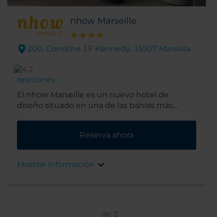
nhow Marseille
200, Corniche J.F Kennedy,. 13007 Marsella
opiniones
El nhow Marseille es un nuevo hotel de
diseño situado en una de las bahías más
bellas del Mediterráneo. El hotel, construido
en 1976 y completamente renovado en 2018,
Reserva ahora
cuenta con una decoración moderna con
elementos de Teresa Sapey, Claire Fatosme y
Christian Lefèvre, conocidos diseñadores y
Mostrar información
arquitectos. Está enclavado con ingenio en la
rocosa costa y goza de vistas al mar y
numerosas playas cerca para escaparse a
pasar el día.
de
2