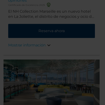
opiniones
Certificado de Excelencia 2025
El NH Collection Marseille es un nuevo hotel
en La Joliette, el distrito de negocios y ocio de
Marsella. Además de ser muy práctico para
llegar a los centros de conferencias de la
Reserva ahora
ciudad, se encuentra muy cerca de
atracciones turísticas como el casco antiguo y
dos nuevos centros comerciales.
Mostrar información