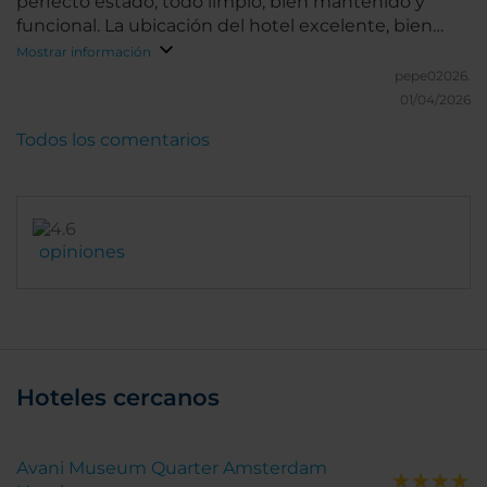
perfecto estado, todo limpio, bien mantenido y
funcional. La ubicación del hotel excelente, bien
conectado con transporte público o si vas a pie,
Mostrar información
cerca de todo en el centro de Amsterdam. Una
pepe02026.
buena experiencia.
01/04/2026
Todos los comentarios
opiniones
Hoteles cercanos
Avani Museum Quarter Amsterdam