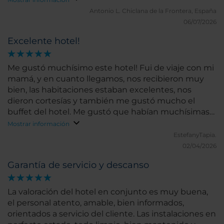
Antonio L.
Chiclana de la Frontera, España
06/07/2026
Excelente hotel!
Me gustó muchísimo este hotel! Fui de viaje con mi
mamá, y en cuanto llegamos, nos recibieron muy
bien, las habitaciones estaban excelentes, nos
dieron cortesías y también me gustó mucho el
buffet del hotel. Me gustó que habían muchísimas
opciones para probar, además de que la ubicación
Mostrar información
está más que excelente! Definitivamente me
EstefanyTapia.
gustaría regresar
02/04/2026
Garantía de servicio y descanso
La valoración del hotel en conjunto es muy buena,
el personal atento, amable, bien informados,
orientados a servicio del cliente. Las instalaciones en