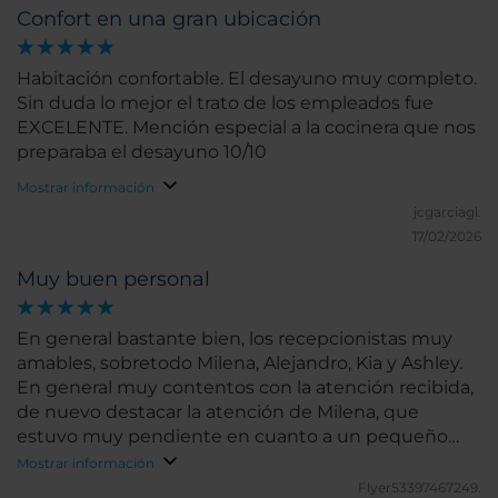
Confort en una gran ubicación
Habitación confortable. El desayuno muy completo.
Sin duda lo mejor el trato de los empleados fue
EXCELENTE. Mención especial a la cocinera que nos
preparaba el desayuno 10/10
Mostrar información
jcgarciagl.
17/02/2026
Muy buen personal
En general bastante bien, los recepcionistas muy
amables, sobretodo Milena, Alejandro, Kia y Ashley.
En general muy contentos con la atención recibida,
de nuevo destacar la atención de Milena, que
estuvo muy pendiente en cuanto a un pequeño
problema que tuvimos en cuanto a la limpieza. Tras
Mostrar información
solucionarlo nos compensaron por lo ocurrido.
Flyer53397467249.