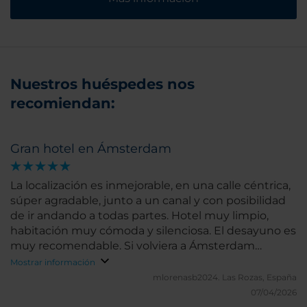
Nuestros huéspedes nos
recomiendan:
Gran hotel en Ámsterdam
La localización es inmejorable, en una calle céntrica,
súper agradable, junto a un canal y con posibilidad
de ir andando a todas partes. Hotel muy limpio,
habitación muy cómoda y silenciosa. El desayuno es
muy recomendable. Si volviera a Ámsterdam
elegiría este mismo hotel otra vez
Mostrar información
mlorenasb2024.
Las Rozas, España
07/04/2026