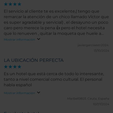
El servicio al cliente te es excelente,( tengo que
remarcar la atención de un chico llamado Víctor que
es super agradable y servicial) , el desayuno un poco
caro pero merece la pena 👍 pero el hotel necesita
que lo renueven , quitar la moqueta que huele a
viejo y el mobiliario de las habitaciones está
Mostrar información
bastante desgastado e incluso roto . Pero super
javiergarciaestr2024.
bien situado y muy buen ambiente alrededor.
13/10/2024
LA UBICACIÓN PERFECTA
Es un hotel que está cerca de todo lo interesante,
tanto a nivel comercial como cultural. El personal
habla español
Mostrar información
Maribel0803.
Ceuta, España
10/07/2024