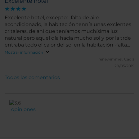
Excelente hotel
Excelente hotel, excepto: -falta de aire
acondicionado, la habitación tennía unas exclentes
critaleras, de ahí que teníamos muchísima luz
natural pero aquel día hacía mucho sol y por la trde
entraba todo el calor del sol en la habitación -falta
de parking en el propio hotel o convenio con alguno
Mostrar información
a sus alrededores, de lo contrario hay que pagar
irenewimmel.
Cadiz
como mínimo 30€
28/05/2019
Todos los comentarios
opiniones