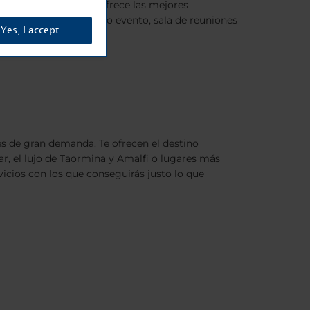
es una ventaja. NH te ofrece las mejores
nas; reserva tu próximo evento, sala de reuniones
Yes, I accept
s de gran demanda. Te ofrecen el destino
lar, el lujo de Taormina y Amalfi o lugares más
vicios con los que conseguirás justo lo que