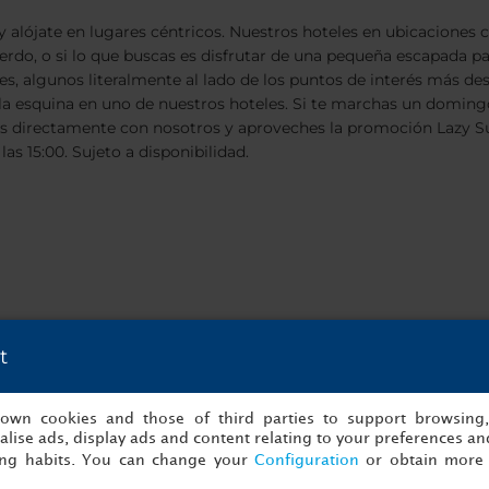
 alójate en lugares céntricos. Nuestros hoteles en ubicaciones c
uerdo, o si lo que buscas es disfrutar de una pequeña escapada 
eales, algunos literalmente al lado de los puntos de interés más 
 de la esquina en uno de nuestros hoteles. Si te marchas un do
es directamente con nosotros y aproveches la promoción Lazy 
as 15:00. Sujeto a disponibilidad.
t
s own cookies and those of third parties to support browsing
lise ads, display ads and content relating to your preferences and
ing habits. You can change your
Configuration
or obtain more 