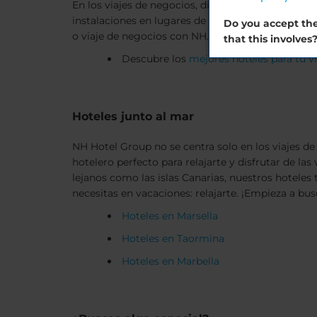
En los viajes de negocios, disponer de espacios p
instalaciones en lugares de fácil acceso. Podemo
Do you accept the
o viaje de negocios con NH.
that this involves
Descubre los
mejores hoteles para tu v
Hoteles junto al mar
NH Hotel Group no se centra solo en los viajes 
hotelero perfecto para relajarte y disfrutar de la
lejanos como las islas Canarias, nuestros hoteles
necesitas en vacaciones: relajarte. ¡Empieza a bus
Hoteles en Marsella
Hoteles en Taormina
Hoteles en Marbella