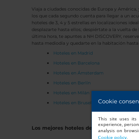
Viaja a ciudades conocidas de Europa y América, y
los que cada segundo cuenta para llegar a un ac
hoteles de 3, 4 y 5 estrellas en localizaciones id
desplazarte hasta ellos; despiértate a la vuelta
última hora, te apuntes a NH DISCOVERY, reserv
hasta mediodía y quedarte en la habitación hasta l
Hoteles en Madrid
Hoteles en Barcelona
Hoteles en Ámsterdam
Hoteles en Berlín
Hoteles en Milán
Cookie consen
Hoteles en Bruselas
This site uses it
experience, persona
Los mejores hoteles de negocios
analysis on brows
Cookie policy
.