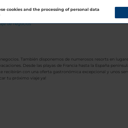
ara reuniones y tecnología puntera en las instalaciones siempre 
s albergar eventos en espacios con capacidad de 10 a 1.000 perso
se cookies and the processing of personal data
?
iaje de negocios
de negocios. También disponemos de numerosos resorts en lugare
s vacaciones. Desde las playas de Francia hasta la España peninsu
 te recibirán con una oferta gastronómica excepcional y unos ser
car tu próximo viaje ya!