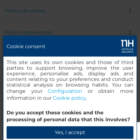
Política de cookies
Política de privacidad
Cookie consent
Canal de denuncias
This site uses its own cookies and those of third
parties to support browsing, improve the user
experience, personalise ads, display ads and
content relating to your preferences and conduct
statistical analysis on browsing habits. You can
change your
Configuration
or obtain more
information in our
Cookie policy
.
NH Canciller Ayala Vitoria
Do you accept these cookies and the
© 2000-2026 MINOR HOTELS EUROPE & AMERICAS Santa Engracia,
processing of personal data that this involves?
120. 28003 Madrid, España
Verificar disponibilidad
Yes, I accept