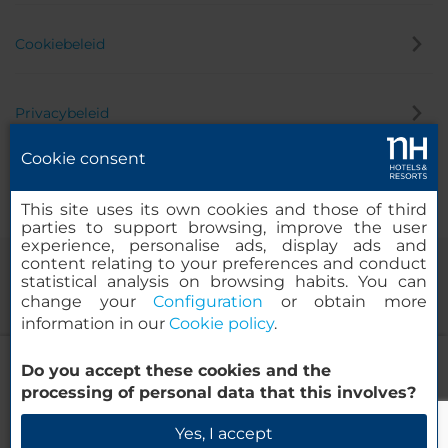
Cookiebeleid
Privacybeleid
Cookie consent
Klokkenluider
This site uses its own cookies and those of third
parties to support browsing, improve the user
experience, personalise ads, display ads and
content relating to your preferences and conduct
statistical analysis on browsing habits. You can
change your
Configuration
or obtain more
information in our
Cookie policy
.
NH Canciller Ayala Vitoria
Do you accept these cookies and the
© 2000-2026 MINOR HOTELS EUROPE & AMERICAS Santa Engracia
processing of personal data that this involves?
120. 28003 Madrid, Spanje
Beschikbaarheid controleren
Yes, I accept