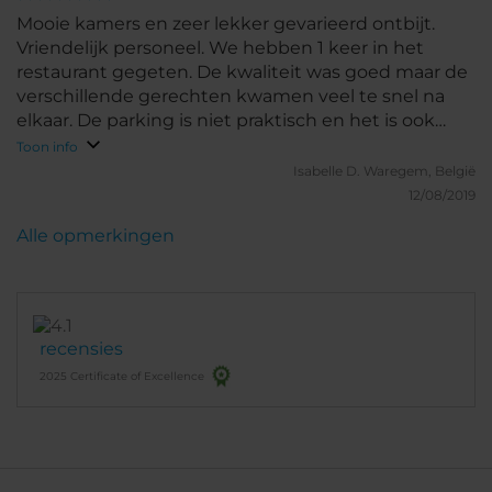
Mooie kamers en zeer lekker gevarieerd ontbijt.
Vriendelijk personeel. We hebben 1 keer in het
restaurant gegeten. De kwaliteit was goed maar de
verschillende gerechten kwamen veel te snel na
elkaar. De parking is niet praktisch en het is ook
jammer dat je je plaats niet direct bij de boeking
Toon info
kan reserveren, waardoor we de eerste avond onze
Isabelle D.
Waregem, België
auto in een andere parking moesten gaan plaatsen.
12/08/2019
Alle opmerkingen
recensies
2025 Certificate of Excellence