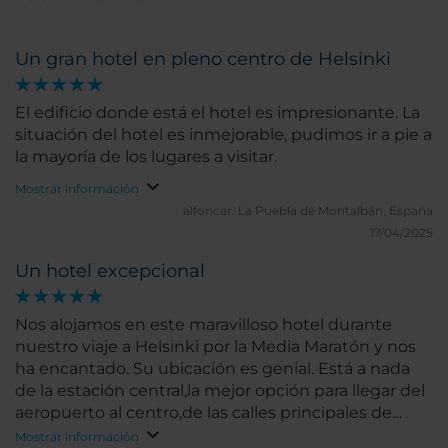
Un gran hotel en pleno centro de Helsinki
El edificio donde está el hotel es impresionante. La
situación del hotel es inmejorable, pudimos ir a pie a
la mayoría de los lugares a visitar.
Mostrar información
alfoncar.
La Puebla de Montalbán, España
17/04/2025
Un hotel excepcional
Nos alojamos en este maravilloso hotel durante
nuestro viaje a Helsinki por la Media Maratón y nos
ha encantado. Su ubicación es genial. Está a nada
de la estación central,la mejor opción para llegar del
aeropuerto al centro,de las calles principales de
tiendas y a un agradable paseo de la catedral o la
Mostrar información