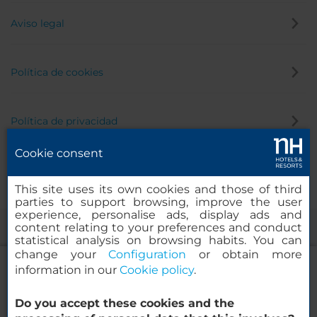
Aviso legal
Política de cookies
Política de privacidad
Cookie consent
Canal de denuncias
This site uses its own cookies and those of third
parties to support browsing, improve the user
experience, personalise ads, display ads and
content relating to your preferences and conduct
statistical analysis on browsing habits. You can
change your
Configuration
or obtain more
information in our
Cookie policy
.
Do you accept these cookies and the
NH Collection Helsinki Grand Hansa
© 2000-2026 MINOR HOTELS EUROPE & AMERICAS Santa Engracia,