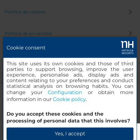
Política de cookies
Política de privacidad
Cookie consent
Canal de denuncias
This site uses its own cookies and those of third
parties to support browsing, improve the user
experience, personalise ads, display ads and
content relating to your preferences and conduct
statistical analysis on browsing habits. You can
change your
Configuration
or obtain more
information in our
Cookie policy
.
NH Collection Mexico City Reforma
Do you accept these cookies and the
© 2000-2026 MINOR HOTELS EUROPE & AMERICAS Santa Engracia,
processing of personal data that this involves?
120. 28003 Madrid, España
Verificar disponibilidad
Yes, I accept