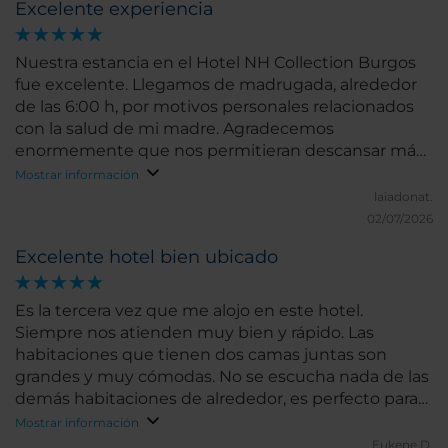
Excelente experiencia
Nuestra estancia en el Hotel NH Collection Burgos
fue excelente. Llegamos de madrugada, alrededor
de las 6:00 h, por motivos personales relacionados
con la salud de mi madre. Agradecemos
enormemente que nos permitieran descansar más
allá de las 12:00 h, la hora prevista para el check-out,
Mostrar información
ya que fue un gesto de gran humanidad y
laiadonat.
comprensión. Habíamos solicitado una habitación
02/07/2026
adaptada para personas con movilidad reducida
Excelente hotel bien ubicado
(PMR), y cumplió perfectamente con nuestras
necesidades: estaba muy bien equipada y situada
cerca del ascensor, lo que facilitó mucho la estancia
Es la tercera vez que me alojo en este hotel.
de mi madre. Todo el personal, sin excepción y sin
Siempre nos atienden muy bien y rápido. Las
importar el departamento, nos atendió con una
habitaciones que tienen dos camas juntas son
amabilidad, profesionalidad y empatía
grandes y muy cómodas. No se escucha nada de las
extraordinarias. Además, el desayuno fue
demás habitaciones de alrededor, es perfecto para
excepcional, con una gran variedad y excelente
descansar. Cada día de estancia tienes agua de
Mostrar información
calidad. Solo podemos dar las gracias por el trato
cortesía y café (3 capsulas). El baño es con bañera
Eukene D.