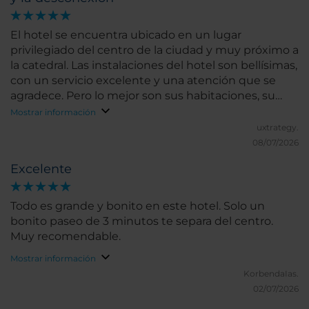
El hotel se encuentra ubicado en un lugar
privilegiado del centro de la ciudad y muy próximo a
la catedral. Las instalaciones del hotel son bellísimas,
con un servicio excelente y una atención que se
agradece. Pero lo mejor son sus habitaciones, su
aislamiento en el que se nota una construcción
Mostrar información
histórica, donde a pesar de estar en fiestas, se podía
uxtrategy.
descansar sin ruido perfectamente. Uno de los
08/07/2026
mejores hoteles de la cadena NH Collection.
Excelente
Todo es grande y bonito en este hotel. Solo un
bonito paseo de 3 minutos te separa del centro.
Muy recomendable.
Mostrar información
KorbendaIas.
02/07/2026