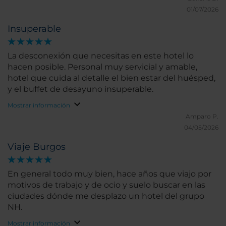
recibido. Cuando uno atraviesa una situación
que puede ser un poco incomodo pero lo demás es
01/07/2026
delicada, encontrar un equipo humano tan atento
grande y con todo tipo de productos necesarios
marca realmente la diferencia. Sin duda,
Insuperable
(champú, gel, acondicionador y body lotion). Tiene
recomendamos este hotel y volveremos siempre
gimnasio y sauna gratuita.
que tengamos ocasión.
La desconexión que necesitas en este hotel lo
hacen posible. Personal muy servicial y amable,
hotel que cuida al detalle el bien estar del huésped,
y el buffet de desayuno insuperable.
Mostrar información
Amparo P.
04/05/2026
Viaje Burgos
En general todo muy bien, hace años que viajo por
motivos de trabajo y de ocio y suelo buscar en las
ciudades dónde me desplazo un hotel del grupo
NH.
Mostrar información