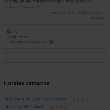
habitación del hotel hermosa como para una
princesa El personal todos una maravilla en
Mostrar información
atención, amabilidad y trato cercano, el desayuno
mercedesmargarit2026.
Otur, España
en un lugar espectacular y un desayuno súper
08/07/2026
completo.Me encantan los hoteles NH
opiniones
Certificado de Excelencia 2025
Hoteles cercanos
NH Collection León Plaza Mayor
NH Valladolid Bálago