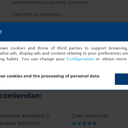
nuestras terrazas y piscinas, ahora con:
Hasta 30% de descuento
5 DISCOVERY Dollars (D$) por reservas hechas en
t
nuestra página web.
Cancelación gratuita
s own cookies and those of third parties to support browsing
lise ads, display ads and content relating to your preferences and
r
ing habits. You can change your
Configuration
or obtain more 
Reservar
se cookies and the processing of personal data
?
ecomiendan:
mbiente acosador y
Gran estancia!
buena atencion