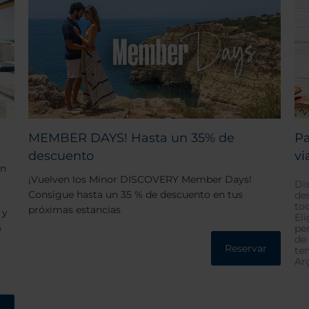
MEMBER DAYS! Hasta un 35% de
Pa
descuento
vi
un
¡Vuelven los Minor DISCOVERY Member Days!
Di
Consigue hasta un 35 % de descuento en tus
de
to
próximas estancias
 y
El
a
pe
de
Reservar
te
Ar