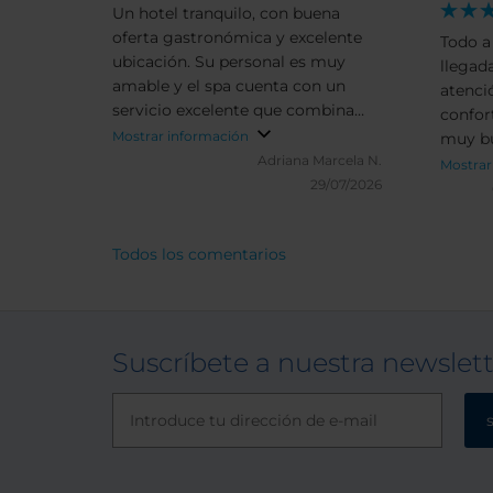
Un hotel tranquilo, con buena
oferta gastronómica y excelente
Todo a 
ubicación. Su personal es muy
llegad
amable y el spa cuenta con un
atenci
servicio excelente que combina
confor
diferentes técnicas, ideal para
Mostrar información
muy bu
relajarse.
Adriana Marcela N.
experi
Mostrar
29/07/2026
Todos los comentarios
Suscríbete a nuestra newslet