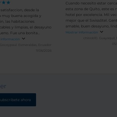
Cuando necesito estar cerca
esta zona de Quito, este es 
satisfaccion, desde la
hotel por excelencia. Mil ve
a muy buena acogida y
mejor que el Swissôtel. Gen
ón, las habitaciones
amable, buen desayuno, lin
tables y limpias, el desayuno
cuarto. Tienen que remodela
Mostrar información
eno. Fue una bonita
salas de baño que ya están
chinob10.
Guayaquil,
encia
 información
antiguas.
05
Gocoypaul.
Esmeraldas, Ecuador
11/06/2026
ter
subscríbete ahora