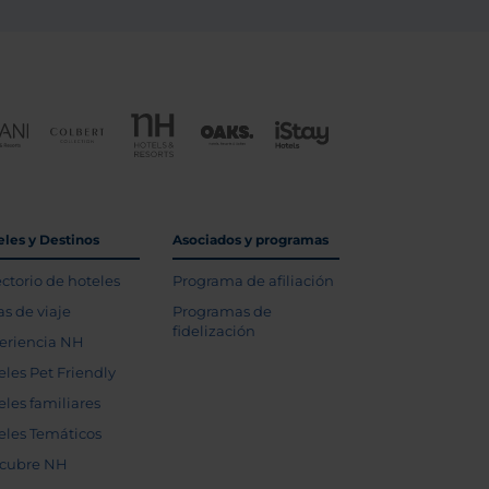
eles y Destinos
Asociados y programas
ectorio de hoteles
Programa de afiliación
as de viaje
Programas de
fidelización
eriencia NH
eles Pet Friendly
eles familiares
eles Temáticos
cubre NH