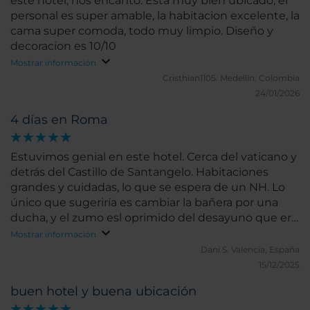
este hotel, nos encanto. Esta muy bien ubicado, el
personal es super amable, la habitacion excelente, la
cama super comoda, todo muy limpio. Diseño y
decoracion es 10/10
Mostrar información
Cristhian1105.
Medellín, Colombia
24/01/2026
4 días en Roma
Estuvimos genial en este hotel. Cerca del vaticano y
detrás del Castillo de Santangelo. Habitaciones
grandes y cuidadas, lo que se espera de un NH. Lo
único que sugeriría es cambiar la bañera por una
ducha, y el zumo esl oprimido del desayuno que era
escaso y se acababa pronto. El resto genial
Mostrar información
Dani S.
Valencia, España
15/12/2025
buen hotel y buena ubicación