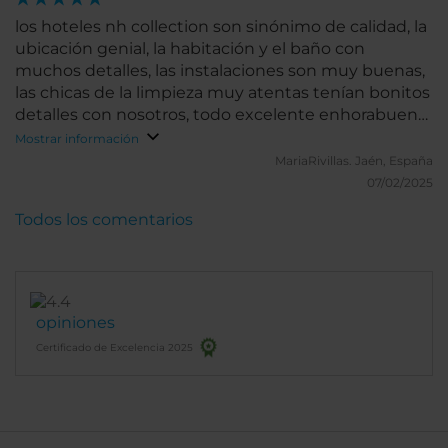
los hoteles nh collection son sinónimo de calidad, la
ubicación genial, la habitación y el baño con
muchos detalles, las instalaciones son muy buenas,
las chicas de la limpieza muy atentas tenían bonitos
detalles con nosotros, todo excelente enhorabuena,
cuando volvamos a italia nos hospedaremos aquí de
Mostrar información
nuevo, gracias.
MariaRivillas.
Jaén, España
07/02/2025
Todos los comentarios
opiniones
Certificado de Excelencia 2025