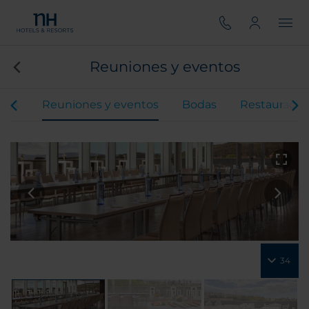
Reuniones y eventos
ones
Reuniones y eventos
Bodas
Restauració
34