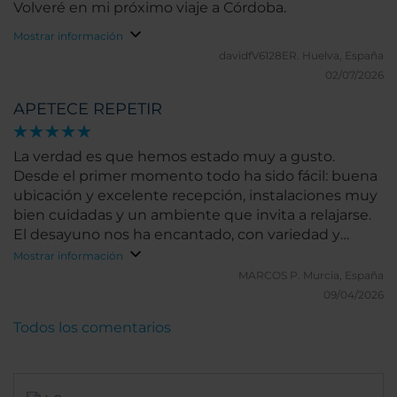
Volveré en mi próximo viaje a Córdoba.
Mostrar información
davidfV6128ER.
Huelva, España
02/07/2026
APETECE REPETIR
La verdad es que hemos estado muy a gusto.
Desde el primer momento todo ha sido fácil: buena
ubicación y excelente recepción, instalaciones muy
bien cuidadas y un ambiente que invita a relajarse.
El desayuno nos ha encantado, con variedad y
calidad, de esos que disfrutas sin mirar el reloj. El
Mostrar información
personal del buffet merece una mención aparte,
MARCOS P.
Murcia, España
siempre atentos, cercanos y con muy buena
09/04/2026
actitud. También se agradecen mucho los detalles
Todos los comentarios
como el agua en el vehículo al partir o el agua fresca
en el gym, pequeños gestos que suman mucho. Y
el solárium es perfecto para desconectar un rato. En
conjunto, una experiencia muy completa y muy