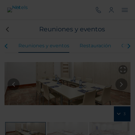
Reuniones y eventos
ones
Reuniones y eventos
Restauración
Ofert
3