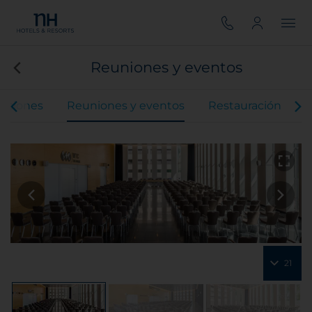
Reuniones y eventos
taciones
Reuniones y eventos
Restauración
O
21