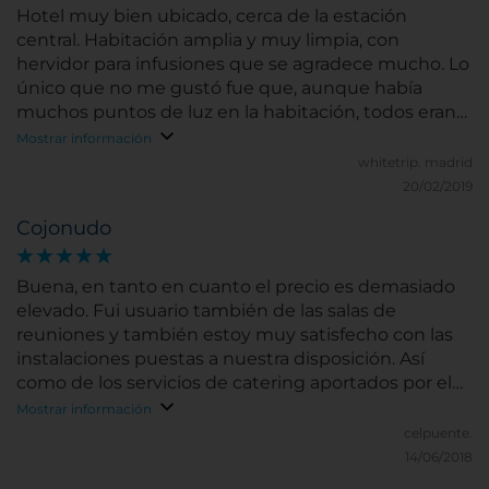
Hotel muy bien ubicado, cerca de la estación
central. Habitación amplia y muy limpia, con
hervidor para infusiones que se agradece mucho. Lo
único que no me gustó fue que, aunque había
muchos puntos de luz en la habitación, todos eran
de baja intensidad. Algún punto de luz con más
Mostrar información
intensidad es importante para los que viajamos por
whitetrip.
madrid
trabajo. Además se evitaría tener que encender
20/02/2019
todas las luces de la habitación para tratar de
Cojonudo
alcanzar un nivel de iluminación aceptable.
Buena, en tanto en cuanto el precio es demasiado
elevado. Fui usuario también de las salas de
reuniones y también estoy muy satisfecho con las
instalaciones puestas a nuestra disposición. Así
como de los servicios de catering aportados por el
hotel.
Mostrar información
celpuente.
14/06/2018