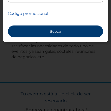
para satisfacer las necesidades de sus
clientes.
Código promocional
Menús para eventos
Buscar
Podemos organizar el menú perfecto para
satisfacer las necesidades de todo tipo de
eventos, ya sean galas, cócteles, reuniones
de negocios, etc.
Tu evento está a un click de ser
reservado
¡Empezar a organizar ahora!