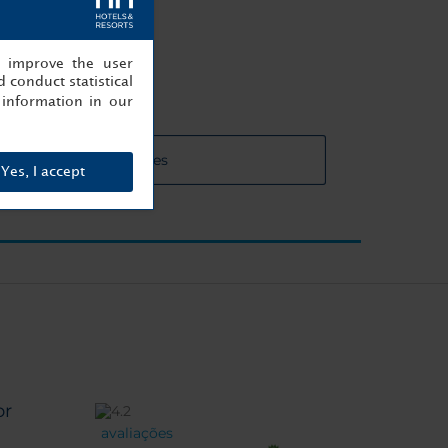
e distância
, improve the user
 conduct statistical
information in our
es das salas de reuniões
Yes, I accept
or
avaliações