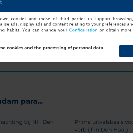
t
imo evento de sucesso está a apenas um clique d
s own cookies and those of third parties to support browsing
Comece a planear agora!
lise ads, display ads and content relating to your preferences and
ing habits. You can change your
Configuration
or obtain more 
nto
Detalh
se cookies and the processing of personal data
?
dam para...
nachting bij NH Den
Prima uitvalsbasis vo
g
verblijf in Den Haag