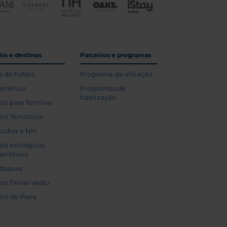
is e destinos
Parceiros e programas
a de hotéis
Programa de afiliação
eriência
Programas de
fidelização
éis para famílias
éis Temáticos
cubra a NH
éis ecológicos
tentáveis
taques
eis Ferias Verão
éis de Praia