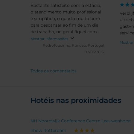
Bastante satisfeito com a estadia,
o atendimento muito profissional
Verbli
e simpático, o quarto muito bom
uitzich
para descansar ao fim de um dia
gastvri
de trabalho, no geral fiquei com
servic
uma impressão bastante positiva,
Mostrar informações
Mostrar
vou recomendar aos amigos.
PedroToucinho.
Fundao, Portugal
02/03/2016
Todos os comentários
Hotéis nas proximidades
NH Noordwijk Conference Centre Leeuwenhorst
nhow Rotterdam