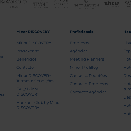
Minor DISCOVERY
Profissionais
Hoté
Minor DISCOVERY
Empresas
List
Inscrever-se
Agências
Exp
va
Benefícios
Meeting Planners
Hot
Contacto
Minor Pro Blog
Hot
Minor DISCOVERY
Contacto: Reuniões
Des
Termos e Condições
Contacto: Empresas
Hot
FAQs Minor
sus
Contacto: Agências
tes
DISCOVERY
Des
Horizons Club by Minor
Hot
DISCOVERY
Hot