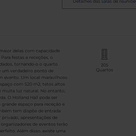
Detalhes das salas de reuniõe
 maior delas com capacidade
Para festas e receções, o
dados, tornando-o o quarto
205
Quartos
 é um verdadeiro ponto de
um evento. Um local maravilhoso
espaço com 520 m2, tetos altos
muita luz natural. No entanto,
a. O Holland Hall pode ser
m grande espaço para receção e
também tem dispõe de entrada
r privado, apresentações de
s organizadores de eventos terão
erfeito. Além disso, existe uma