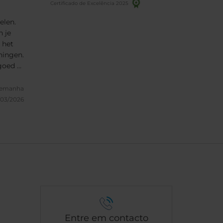
Certificado de Excelência 2025
elen.
n je
 het
ningen.
goed te
. Ik
lemanha
dag” te
/03/2026
grade
Entre em contacto