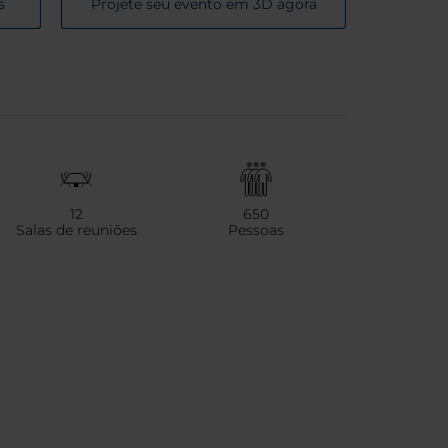
s
Projete seu evento em 3D agora
12
650
Salas de reuniões
Pessoas