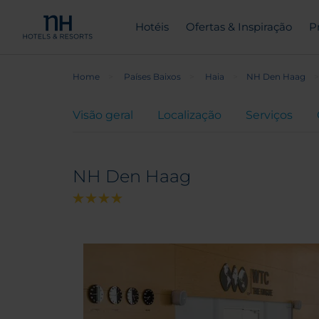
Hotéis
Ofertas & Inspiração
P
Home
Países Baixos
Haia
NH Den Haag
Visão geral
Localização
Serviços
NH Den Haag