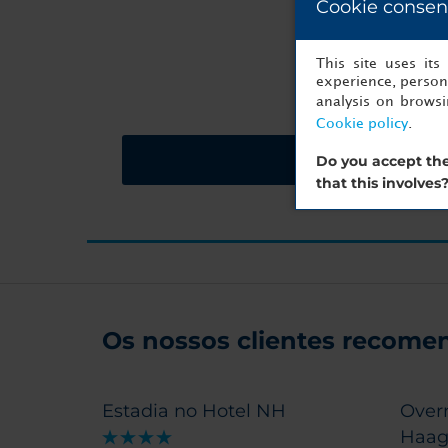
Cookie consen
O seu próx
This site uses it
experience, persona
analysis on brows
Cookie policy
.
Solicite um orçame
Do you accept the
that this involves
Os nossos clientes recomen
Estadia no Hotel NH
Over
Haa