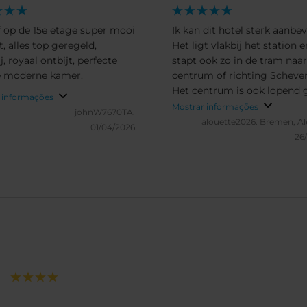
jf op de 15e etage super mooi
Ik kan dit hotel sterk aanbev
t, alles top geregeld,
Het ligt vlakbij het station e
j, royaal ontbijt, perfecte
stapt ook zo in de tram naar
e moderne kamer.
centrum of richting Scheve
Het centrum is ook lopend 
 informações
bereiken. Ontvangst is erg
Mostrar informações
johnW7670TA.
hartelijk en ontbijt was super
alouette2026.
Bremen, A
01/04/2026
had het geluk “gast van de 
26
zijn en kreeg een kamer up
en gratis ontbijt.