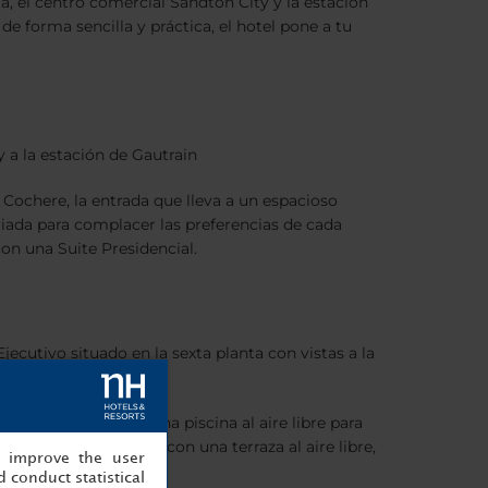
, el centro comercial Sandton City y la estación
 forma sencilla y práctica, el hotel pone a tu
y a la estación de Gautrain
 Cochere, la entrada que lleva a un espacioso
variada para complacer las preferencias de cada
on una Suite Presidencial.
ecutivo situado en la sexta planta con vistas a la
edes, que incluyen una piscina al aire libre para
an salón comunicado con una terraza al aire libre,
, improve the user
 conduct statistical