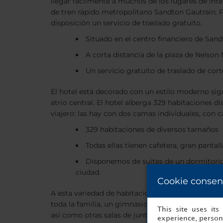
llegar fácilmente a muchos de los lugares de int
de tren rápido metropolitano Sandton Gautrain. Pa
disposición un servicio de traslado gratuito.
Situado en el centro financiero de Sand
A corta distancia de la plaza de Nelson
Un servicio gratuito de traslado de cor
El hotel está decorado con un estilo moderno sigu
atrio central. El hotel alberga 329 habitaciones d
viajero: las hay con dos camas individuales, con
329 habitaciones de diversos tamaños
Todas ellas tienen cafetera, gran pantall
Disponemos de suites de un dormitorio y
ciudad.
Cookie consen
A esta variedad de habitaciones, hay que añadir la
toda la familia, un gimnasio y una serie de espac
This site uses it
así como otras salas de juntas y espacios indicad
experience, persona