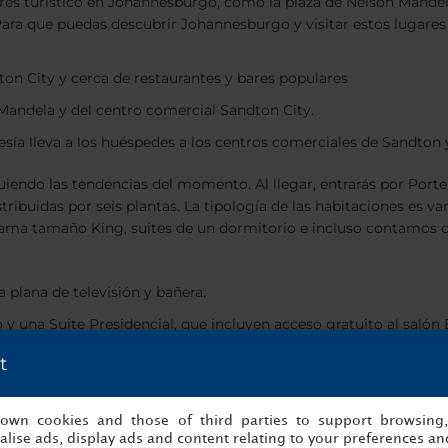
erés turístico en Johannesburgo, como la plaza de Nelson Mandela
ra que puedas descubrir Johannesburgo y visitar estos lugares de
ton City y cerca de restaurantes y bares populares
 Mandela y del centro comercial Sandton City.
tesía lleva a los huéspedes a los centros comerciales de Sandton 
iendo las tendencias del momento. Al llegar, entrarás por Porte
istribuidas por seis plantas. La tipología de las habitaciones es 
 cama tamaño King, suites de un dormitorio e incluso contamos c
a plana de televisión y bañera.
 una Suite Presidencial, que incluyen acceso gratuito al salón Ej
t
 excelsa selección de comodidades e instalaciones para los huésp
ios para eventos. Entre los que cabe destacar el impresionante gr
s own cookies and those of third parties to support browsing
os para celebraciones informales.
lise ads, display ads and content relating to your preferences and