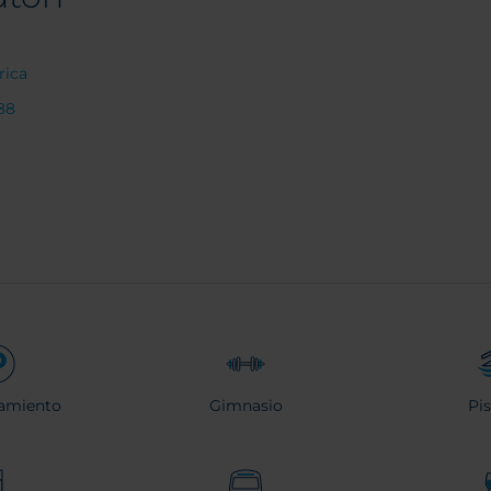
rica
888
amiento
Gimnasio
Pi