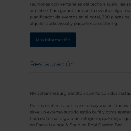
reuniones con ventanales del techo a suelo, las sal
aire libre. Para garantizar que tu evento salga r
planificador de eventos en el hotel, 300 plazas d
alquiler audiovisual y paquetes de catering.
Más información
Restauración
NH Johannesburg Sandton cuenta con dos restaur
Por las mañanas, se sirve el desayuno en Tradewin
sirve un extenso surtido estilo bufé y otros apeteci
hora de tomar algo o un refrigerio, qué mejor que 
en Faces Lounge & Bar o en Pool Gazebo Bar.