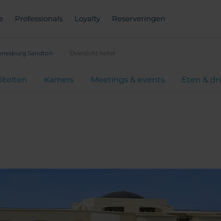
e
Professionals
Loyalty
Reserveringen
nnesburg Sandton
Overzicht hotel
liteiten
Kamers
Meetings & events
Eten & dr