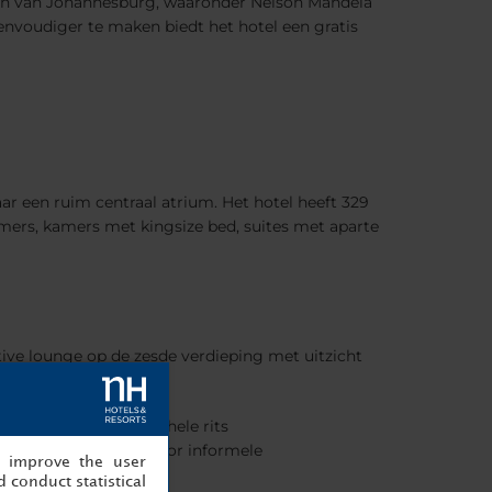
eden van Johannesburg, waaronder Nelson Mandela
nvoudiger te maken biedt het hotel een gratis
aar een ruim centraal atrium. Het hotel heeft 329
mers, kamers met kingsize bed, suites met aparte
tive lounge op de zesde verdieping met uitzicht
itnesscentrum en een hele rits
gaderzalen en zalen voor informele
, improve the user
 conduct statistical