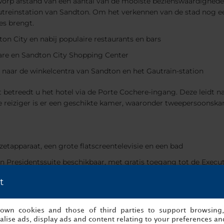
enworp afstand van een aantal van de mooiste bezienswaardigh
treinstation van Sandton. Om het verkennen van de stad nog ee
ies brengt.
n City en nabij populaire restaurants en bars
are en Sandton City Shopping Center
n naar de winkelcentra van Sandton en het Gautrain-station
st betreedt u het hotel via de Porte Cochere-ingang. Deze leidt n
ke reiziger is er een geschikte kamer, waaronder tweepersoonska
ezetapparaat, een grote flatscreentelevisie en een bad
en Presidentssuite beschikbaar, met gratis toegang tot de Execu
t
nservices, waaronder een gezinsvriendelijk buitenzwembad, een f
e balzaal met aangrenzend buitenterras, evenals een aantal ver
s own cookies and those of third parties to support browsing
lise ads, display ads and content relating to your preferences and