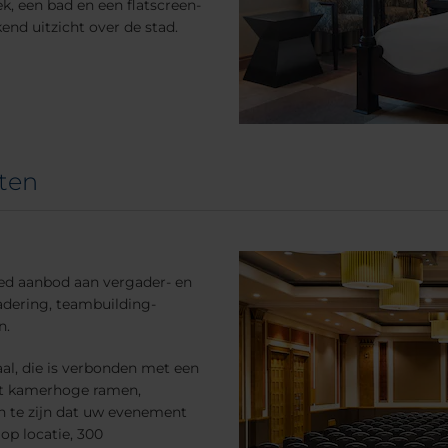
k, een bad en een flatscreen-
nd uitzicht over de stad.
ten
ed aanbod aan vergader- en
adering, teambuilding-
n.
aal, die is verbonden met een
met kamerhoge ramen,
n te zijn dat uw evenement
op locatie, 300