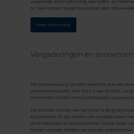
waaronder airconditioning, een koffie- en theehoe
tv. Veel kamers bieden bovendien een indrukwekke
Meer informatie
Vergaderingen en evenemen
NH Johannesburg Sandton beschikt over een bre
evenementenzalen. Hier kunt u een bruiloft, verg
evenement of informele cocktailparty organisere
De mooiste ruimte van het hotel is de grote balz
buitenterras. Er zijn echter ook vergaderzalen 
directiekamers en buitenruimtes. Om er zeker va
soepel verloopt hebben we ook een eventplanner 