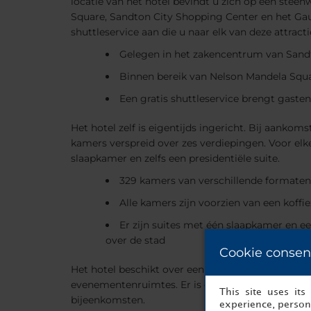
locatie van het hotel bevindt u zich op een ste
Square, Sandton City Shopping Center en het Gau
shuttleservice aan die u naar elk van deze attract
Gelegen in het zakencentrum van Sandto
Binnen bereik van Nelson Mandela Squ
Een gratis shuttleservice brengt gaste
Het hotel zelf is eigentijds ingericht. Bij aankom
kamers verspreid over zes verdiepingen. Voor el
slaapkamer en zelfs een presidentiële suite.
329 kamers van verschillende formaten
Alle kamers zijn voorzien van een koffi
Er zijn suites met één slaapkamer en e
over de stad
Cookie consen
Het hotel beschikt over een grote selectie gaste
evenementenruimtes. Er is onder andere een grot
This site uses it
bijeenkomsten.
experience, persona