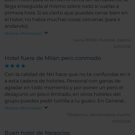
llega enseguida al mismo sobre todo si vuelas a
primera hora. Si es cierto que puedes cenar bien en
el hotel, no habia muchas cosas cercanas (para ir
andando).
Mostrar información
Laura_181086.
Muriedas, España
24/11/2016
Hotel fuera de Milan pero conmodo
Con la calidad de NH hace que no te confundas en ir
a esta cadena de hoteles. Personal con ganas de
agradar en todo momento y por poner un pero el
desayuno un pòco limitado, en otros hoteles del
grupo puedes pedir tortilla a tu gusto. En General
muy bien
Mostrar información
755albertou.
Benalmádena, España
01/06/2016
Buen hotel de Negocios