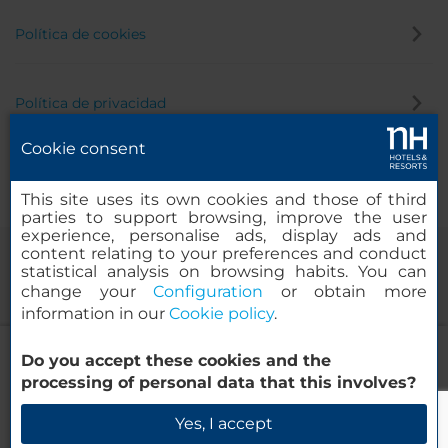
Política de cookies
Política de privacidad
Cookie consent
Canal de denuncias
This site uses its own cookies and those of third
parties to support browsing, improve the user
experience, personalise ads, display ads and
content relating to your preferences and conduct
statistical analysis on browsing habits. You can
change your
Configuration
or obtain more
information in our
Cookie policy
.
NH Linate
Do you accept these cookies and the
© 2000-2026 MINOR HOTELS EUROPE & AMERICAS Santa Engracia,
processing of personal data that this involves?
120. 28003 Madrid, España
Verificar disponibilidad
Yes, I accept