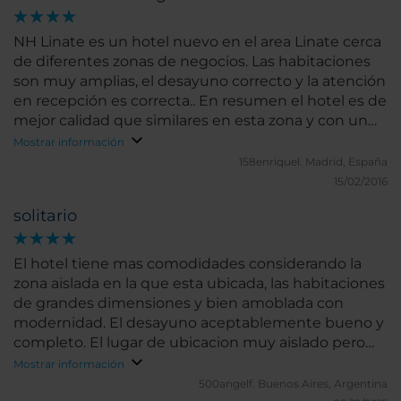
NH Linate es un hotel nuevo en el area Linate cerca
de diferentes zonas de negocios. Las habitaciones
son muy amplias, el desayuno correcto y la atención
en recepción es correcta.. En resumen el hotel es de
mejor calidad que similares en esta zona y con un
precio ajustado. El único problema es que en la zona
Mostrar información
no hay nada cerca pero esto es común con los
158enriquel.
Madrid, España
demas.
15/02/2016
solitario
El hotel tiene mas comodidades considerando la
zona aislada en la que esta ubicada, las habitaciones
de grandes dimensiones y bien amoblada con
modernidad. El desayuno aceptablemente bueno y
completo. El lugar de ubicacion muy aislado pero
con un precio conveniente.
Mostrar información
500angelf.
Buenos Aires, Argentina