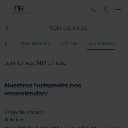
Valoraciones
entos
Restauración
Ofertas
Valoraciones
opiniones: NH Linate
Nuestros huéspedes nos
recomiendan:
Viaje de trabajo
Buen hotel para una noche cerca del aeropuerto, se