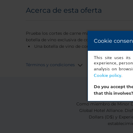
Acerca de esta oferta
Prueba los cortes de carne más selectos maridado
botella de vino exclusiva de cortesía si vas a comer
Cookie consen
Una botella de vino de cortesía con las comida
This site uses it
experience, persona
Términos y condiciones
analysis on brows
Cookie policy
.
Do you accept the
Ún
that this involves
Como miembro de Minor DI
Global Hotel Alliance. Di
Dollars (D$) y Experi
establecimie