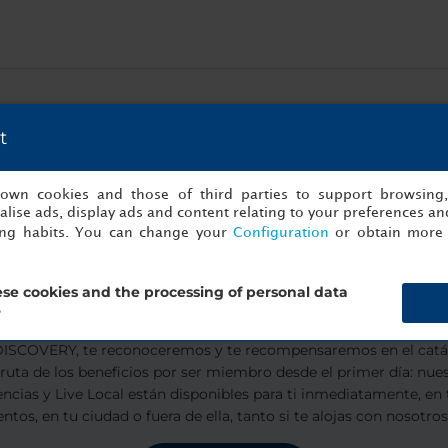
s con vinos espectaculares en Pepper’s Steakhouse. Como miem
 a Pepper’s Steakhouse.
t
s en Pepper’s Steakhouse
s own cookies and those of third parties to support browsing
lise ads, display ads and content relating to your preferences and
ing habits. You can change your
Configuration
or obtain more 
se cookies and the processing of personal data
ete a Minor DISCOVERY Loyalty Prog
?
SCOVERY, te reconoceremos y te recompensaremos en el catál
sfruta de los beneficios por ser miembro desde el primer día: nu
encias y Live Local están disponibles para ti inmediatamente, en 
ntos, en tu ciudad o fuera de ella, tanto si te alojas con nosotro