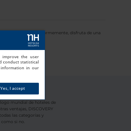
bro que valoramos enormemente, disfruta de una
, improve the user
 conduct statistical
information in our
ram
Yes, I accept
ogo mundial de hoteles de
estras ventajas, DISCOVERY
todas las categorías y
s como si no.