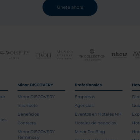
Únete ahora
Minor DISCOVERY
Profesionales
Hot
 de
Minor DISCOVERY
Empresas
Dir
Inscríbete
Agencias
Guí
Beneficios
Eventos en Hoteles NH
Exp
les
Contacta
Hoteles de negocios
Hot
Minor DISCOVERY
Minor Pro Blog
Hot
Términos y