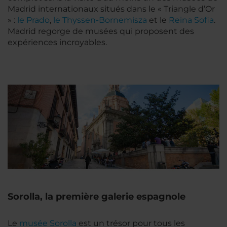
Madrid internationaux situés dans le « Triangle d’Or
» :
le Prado
,
le Thyssen-Bornemisza
et le
Reina Sofia
.
Madrid regorge de musées qui proposent des
expériences incroyables.
Sorolla, la première galerie espagnole
Le
musée Sorolla
est un trésor pour tous les