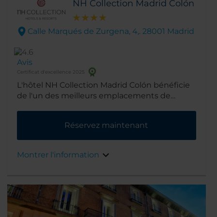
NH Collection Madrid Colón
Calle Marqués de Zurgena, 4,. 28001 Madrid
Avis
Certificat d'excellence 2025
L'hôtel NH Collection Madrid Colón bénéficie
de l'un des meilleurs emplacements de
Madrid, au cœur du quartier huppé de
Salamanca. À quelques pas des restaurants et
Réservez maintenant
magasins du « Mille d'or » et des meilleurs
musées et galeries de la ville.
Montrer l'information