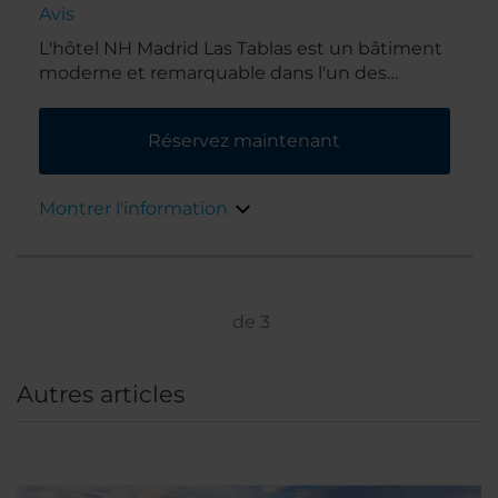
Avis
L'hôtel NH Madrid Las Tablas est un bâtiment
moderne et remarquable dans l'un des
quartiers les plus prestigieux de Madrid.
L'hôtel se trouve à 14 kilomètres au nord du
Réservez maintenant
centre-ville et est idéalement situé pour
accéder aux zones d'activités à proximité. Sa
situation vous permet également d'accéder
Montrer l'information
facilement aux sites les plus célèbres de
Madrid, comme le Prado.
de
3
Autres articles