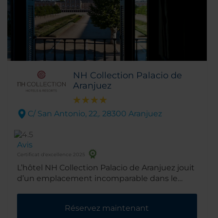
NH Collection Palacio de
Aranjuez
C/ San Antonio, 22,. 28300 Aranjuez
Avis
Certificat d'excellence 2025
L’hôtel NH Collection Palacio de Aranjuez jouit
d’un emplacement incomparable dans le
cœur historique du centre-ville, juste en face
du Palais Royal d’Aranjuez. L’immeuble qui
Réservez maintenant
date des XVIIIe et XIXe siècles est un trésor