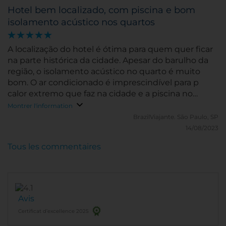
Hotel bem localizado, com piscina e bom
isolamento acústico nos quartos
A localização do hotel é ótima para quem quer ficar
na parte histórica da cidade. Apesar do barulho da
região, o isolamento acústico no quarto é muito
bom. O ar condicionado é imprescindível para p
calor extremo que faz na cidade e a piscina no
último andar é um atrativo a mais para os dias
Montrer l'information
quentes
BrazilViajante.
São Paulo, SP
14/08/2023
Tous les commentaires
Avis
Certificat d’excellence 2025